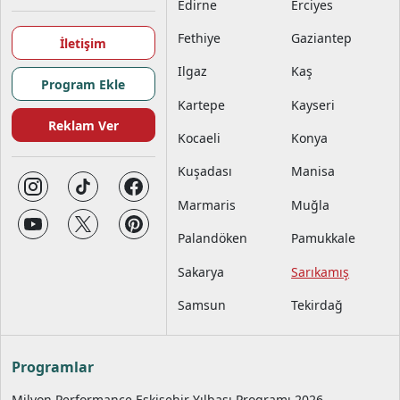
Edirne
Erciyes
Fethiye
Gaziantep
İletişim
Ilgaz
Kaş
Program Ekle
Kartepe
Kayseri
Reklam Ver
Kocaeli
Konya
Kuşadası
Manisa
Marmaris
Muğla
Palandöken
Pamukkale
Sakarya
Sarıkamış
Samsun
Tekirdağ
Programlar
Milyon Performance Eskişehir Yılbaşı Programı 2026