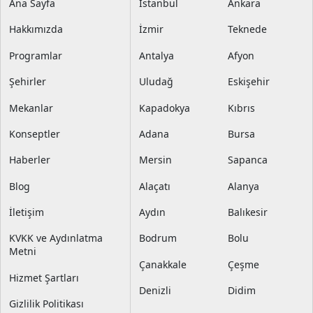
Ana Sayfa
İstanbul
Ankara
Hakkımızda
İzmir
Teknede
Programlar
Antalya
Afyon
Şehirler
Uludağ
Eskişehir
Mekanlar
Kapadokya
Kıbrıs
Konseptler
Adana
Bursa
Haberler
Mersin
Sapanca
Blog
Alaçatı
Alanya
İletişim
Aydın
Balıkesir
KVKK ve Aydınlatma
Bodrum
Bolu
Metni
Çanakkale
Çeşme
Hizmet Şartları
Denizli
Didim
Gizlilik Politikası