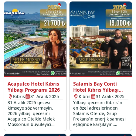
çıkarın.
yeni yıla unutulmaz bir
başlangıç yapın.
Acapulco Hotel Kıbrıs
Salamis Bay Conti
Yılbaşı Programı 2026
Hotel Kıbrıs Yılbaşı
Programı 2026
Kıbrıs
31 Aralık 2025
Kıbrıs
31 Aralık 2025
31 Aralık 2025 gecesi
Yılbaşı gecesini Kıbrıs’ın
kimseye söz vermeyin.
en özel adreslerinden
2026 yılbaşı gecesini
Salamis Otel’de, Grup
Acapulco Otel’de Melek
Frekans’ın enerjik sahnesi
Mosso’nun büyüleyici
eşliğinde karşılayın.
sahnesi ve özel gala
Lezzet, müzik ve eğlence
menüsü eşliğinde
dolu unutulmaz bir gece