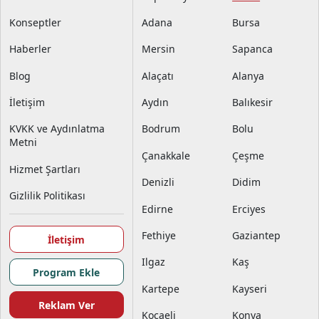
Konseptler
Adana
Bursa
Haberler
Mersin
Sapanca
Blog
Alaçatı
Alanya
İletişim
Aydın
Balıkesir
KVKK ve Aydınlatma
Bodrum
Bolu
Metni
Çanakkale
Çeşme
Hizmet Şartları
Denizli
Didim
Gizlilik Politikası
Edirne
Erciyes
Fethiye
Gaziantep
İletişim
Ilgaz
Kaş
Program Ekle
Kartepe
Kayseri
Reklam Ver
Kocaeli
Konya