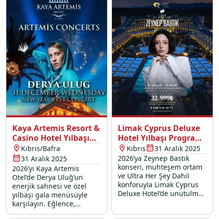
Kaya Artemis Resort &
Limak Cyprus Deluxe
Casino Hotel Yılbaşı
Hotel Yılbaşı Programı
Programı 2026
2026
Kıbrıs/Bafra
Kıbrıs
31 Aralık 2025
2026’ya Zeynep Bastık
31 Aralık 2025
konseri, muhteşem ortam
2026’yı Kaya Artemis
ve Ultra Her Şey Dahil
Otel’de Derya Uluğ’un
konforuyla Limak Cyprus
enerjik sahnesi ve özel
Deluxe Hotel’de unutulmaz
yılbaşı gala menüsüyle
bir başlangıç yapın!
karşılayın. Eğlence,
şampanya ve unutulmaz