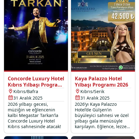
doruğa çıkarıyor.
Concorde Luxury Hotel
Kaya Palazzo Hotel
Kıbrıs Yılbaşı Programı
Yılbaşı Programı 2026
2026
Kıbrıs/Bafra
Kıbrıs/Serik
31 Aralık 2025
31 Aralık 2025
2026 yılbaşı gecesi,
2026’yı Kaya Palazzo
müziğin ve eğlencenin
Hotel’de Gülşen’in
kalbi Megastar Tarkan’la
büyüleyici sahnesi ve özel
Concorde Luxury Hotel
yılbaşı gala menüsüyle
Kıbrıs sahnesinde atacak!
karşılayın. Eğlence, lezzet
ve unutulmaz anılar bir
arada!