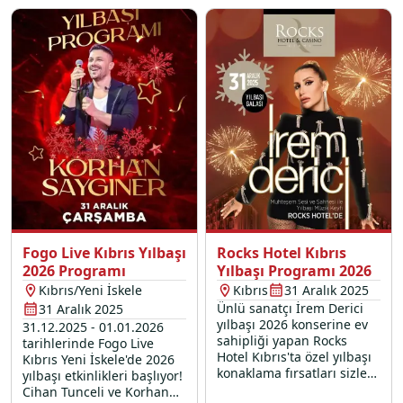
Fogo Live Kıbrıs Yılbaşı
Rocks Hotel Kıbrıs
2026 Programı
Yılbaşı Programı 2026
Kıbrıs/Yeni İskele
Kıbrıs
31 Aralık 2025
Ünlü sanatçı İrem Derici
31 Aralık 2025
yılbaşı 2026 konserine ev
31.12.2025 - 01.01.2026
sahipliği yapan Rocks
tarihlerinde Fogo Live
Hotel Kıbrıs'ta özel yılbaşı
Kıbrıs Yeni İskele'de 2026
konaklama fırsatları sizleri
yılbaşı etkinlikleri başlıyor!
bekliyor.
Cihan Tunceli ve Korhan