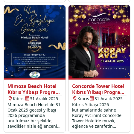
buluştuğu bu özel gecede
Hotel’de “merhaba”
yerinizi şimdiden ayırtın!
demeye hazır mısınız?
Mimoza Beach Hotel
Concorde Tower Hotel
Kıbrıs Yılbaşı Programı
Kıbrıs Yılbaşı Programı
2026
2026
Kıbrıs
31 Aralık 2025
Kıbrıs
31 Aralık 2025
Mimoza Beach Hotel ile 31
Kıbrıs Yılbaşı 2026
Ocak 2025 gecesi yılbaşı
kutlamalarında sahne
2026 programında
Koray Avcı’nın! Concorde
unutulmaz bir şekilde,
Tower Hotel’de müzik,
sevdiklerinizle eğlencenin,
eğlence ve zarafetin
müziğin ve lezzetin tadını
buluştuğu bu özel gecede