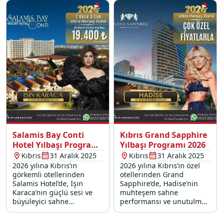
anılar sizi bekliyor!
Salamis Bay Conti
Kıbrıs Grand Sapphire
Hotel Yılbaşı Programı
Yılbaşı Programı 2026
2026
Kıbrıs
31 Aralık 2025
Kıbrıs
31 Aralık 2025
2026 yılına Kıbrıs’ın
2026 yılına Kıbrıs’ın özel
görkemli otellerinden
otellerinden Grand
Salamis Hotel’de, Işın
Sapphire’de, Hadise’nin
Karaca’nın güçlü sesi ve
muhteşem sahne
büyüleyici sahne
performansı ve unutulmaz
performansıyla unutulmaz
bir yılbaşı konseriyle
bir yılbaşı konseri sizi
merhaba deyin!