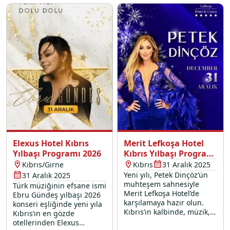
anılar biriktirmek için
yerinizi şimdiden ayırtın!
Elexus Hotel Kıbrıs
Merit Lefkoşa Hotel
Yılbaşı Programı 2026
Kıbrıs Yılbaşı Programı
2026
Kıbrıs/Girne
Kıbrıs
31 Aralık 2025
Yeni yılı, Petek Dinçöz’ün
31 Aralık 2025
muhteşem sahnesiyle
Türk müziğinin efsane ismi
Merit Lefkoşa Hotel’de
Ebru Gündeş yılbaşı 2026
karşılamaya hazır olun.
konseri eşliğinde yeni yıla
Kıbrıs’ın kalbinde, müzik,
Kıbrıs’ın en gözde
eğlence ve zarafetin
otellerinden Elexus