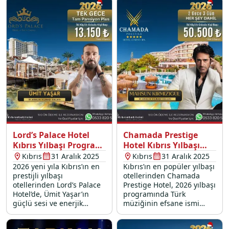
karşılayın.
sizi bekliyor!
Lord’s Palace Hotel
Chamada Prestige
Kıbrıs Yılbaşı Programı
Hotel Kıbrıs Yılbaşı
2026
Programı 2026
Kıbrıs
31 Aralık 2025
Kıbrıs
31 Aralık 2025
2026 yeni yıla Kıbrıs’ın en
Kıbrıs’ın en popüler yılbaşı
prestijli yılbaşı
otellerinden Chamada
otellerinden Lord’s Palace
Prestige Hotel, 2026 yılbaşı
Hotel’de, Ümit Yaşar’ın
programında Türk
güçlü sesi ve enerjik
müziğinin efsane ismi
sahnesiyle “merhaba”
Mahsun Kırmızıgül yılbaşı
deyin!
konseri ile eğlenceyi