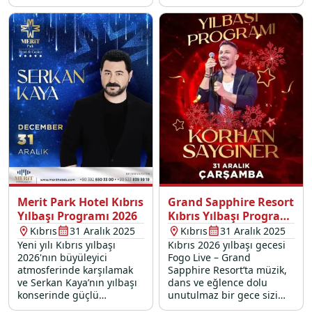
Saygıner konserleri ile
unutulmaz bir lezzet ve
eğlence deneyimi yaşayın.
Detaylı program ve
rezervasyon için tıklayın.
Merit Park Hotel Kıbrıs
Grand Sapphire Resort
Yılbaşı Programı 2026
Kıbrıs Yılbaşı Programı
2026
Kıbrıs
31 Aralık 2025
Kıbrıs
31 Aralık 2025
Yeni yılı Kıbrıs yılbaşı
Kıbrıs 2026 yılbaşı gecesi
2026'nın büyüleyici
Fogo Live – Grand
atmosferinde karşılamak
Sapphire Resort’ta müzik,
ve Serkan Kaya’nın yılbaşı
dans ve eğlence dolu
konserinde güçlü
unutulmaz bir gece sizi
yorumuyla unutulmaz
bekliyor!