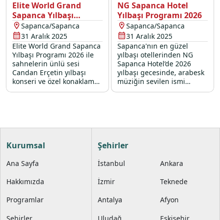
Elite World Grand
NG Sapanca Hotel
Sapanca Yılbaşı
Yılbaşı Programı 2026
Programı 2026
Sapanca/Sapanca
Sapanca/Sapanca
31 Aralık 2025
31 Aralık 2025
Elite World Grand Sapanca
Sapanca'nın en güzel
Yılbaşı Programı 2026 ile
yılbaşı otellerinden NG
sahnelerin ünlü sesi
Sapanca Hotel’de 2026
Candan Erçetin yılbaşı
yılbaşı gecesinde, arabesk
konseri ve özel konaklamalı
müziğin sevilen ismi
yılbaşı seçenekleri sizleri
Bülent Serttaş sahne
bekliyor.
alıyor!
Kurumsal
Şehirler
Ana Sayfa
İstanbul
Ankara
Hakkımızda
İzmir
Teknede
Programlar
Antalya
Afyon
Şehirler
Uludağ
Eskişehir