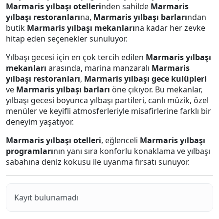
Marmaris yılbaşı otelleri
nden sahilde
Marmaris
yılbaşı restoranları
na,
Marmaris yılbaşı barları
ndan
butik
Marmaris yılbaşı mekanları
na kadar her zevke
hitap eden seçenekler sunuluyor.
Yılbaşı gecesi için en çok tercih edilen
Marmaris yılbaşı
mekanları
arasında, marina manzaralı
Marmaris
yılbaşı
restoranları
,
Marmaris yılbaşı gece kulüpleri
ve
Marmaris yılbaşı barları
öne çıkıyor. Bu mekanlar,
yılbaşı gecesi boyunca yılbaşı partileri, canlı müzik, özel
menüler ve keyifli atmosferleriyle misafirlerine farklı bir
deneyim yaşatıyor.
Marmaris yılbaşı otelleri
, eğlenceli
Marmaris yılbaşı
programları
nın yanı sıra konforlu konaklama ve yılbaşı
sabahına deniz kokusu ile uyanma fırsatı sunuyor.
Kayıt bulunamadı