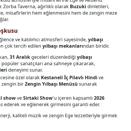
 Zorba Taverna, ağırlıklı olarak
Buzuki
dinletileri,
inde, misafirlerin hem eğlenmesini hem de zengin meze
ğlar.
Coşkusu
lence ve katılımcı atmosferi sayesinde,
yılbaşı
en çok tercih edilen
yılbaşı mekanları
ndan biridir.
kan,
31 Aralık
geceleri düzenlediği
yılbaşı
 popüler sanatçıları ana sahneye çıkararak,
leri
deneyimi sunar.
ecesine özel olarak
Kestaneli İç Pilavlı Hindi
ve
 zengin bir
Zengin Yılbaşı Menüsü
sunarak
l show
ve
Sirtaki Show
'u içeren kapsamlı
2026
ans ederek ve eğlenerek girmesini garanti eder.
nerji, kaliteli müzik ve zengin Ege lezzetleriyle girmek