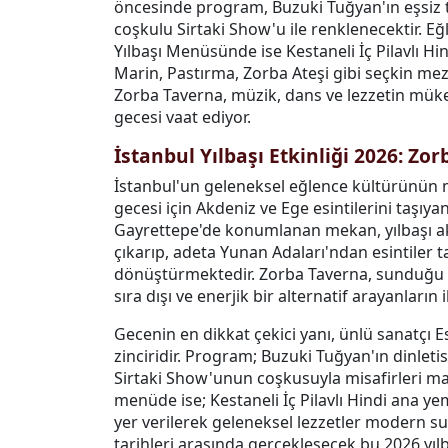
öncesinde program, Buzuki Tuğyan'ın eşsiz t
coşkulu Sirtaki Show'u ile renklenecektir. E
Yılbaşı Menüsünde ise Kestaneli İç Pilavlı H
Marin, Pastırma, Zorba Ateşi gibi seçkin mez
Zorba Taverna, müzik, dans ve lezzetin mük
gecesi vaat ediyor.
İstanbul Yılbaşı Etkinliği 2026: Zo
İstanbul'un geleneksel eğlence kültürünün 
gecesi için Akdeniz ve Ege esintilerini taşıyan
Gayrettepe'de konumlanan mekan, yılbaşı a
çıkarıp, adeta Yunan Adaları'ndan esintiler t
dönüştürmektedir. Zorba Taverna, sunduğu b
sıra dışı ve enerjik bir alternatif arayanların 
Gecenin en dikkat çekici yanı, ünlü sanatçı E
zinciridir. Program; Buzuki Tuğyan'ın dinlet
Sirtaki Show'unun coşkusuyla misafirleri 
menüde ise; Kestaneli İç Pilavlı Hindi ana ye
yer verilerek geleneksel lezzetler modern s
tarihleri arasında gerçekleşecek bu 2026 yılb