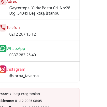
Adres
Gayrettepe, Yıldız Posta Cd. No:28
D:g, 34349 Beşiktaş/İstanbul
Telefon
0212 267 13 12
WhatsApp
0537 283 26 40
Instagram
@zorba_taverna
Yazar:
Yılbaşı Programları
Eklenme:
01.12.2025 08:05