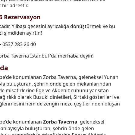
bir adrestir.
26 Rezervasyon
tadır. Yılbaşı gecesini ayrıcalığa dönüştürmek ve bu
 şimdiden ayırtın!
• 0537 283 26 40
orba Taverna İstanbul 'da merhaba deyin!
nda
tepe'de konumlanan Zorba Taverna, geleneksel Yunan
yla buluşturan, şehrin önde gelen mekanlarından
yle misafirlerine Ege ve Akdeniz ruhunu yansıtan
rlıklı olarak Buzuki dinletileri, Sirtaki gösterileri ve
 eğlenmesini hem de zengin meze çeşitlerinden oluşan
tepe'de konumlanan
Zorba Taverna
, geleneksel
nlayışıyla buluşturan, şehrin önde gelen
kulu atmosferiyle misafirlerine Ege ve Akdeniz