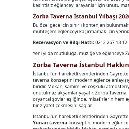
kesintisiz eğlenceyi arayanlar için unutulmaz 
Zorba Taverna İstanbul Yılbaşı 20
Bu özel gece için sınırlı kontenjan bulunmak
muhteşem eğlenceyi kaçırmamak için yerinizi
Rezervasyon ve Bilgi Hattı:
0212 267 13 12 
Yeni yılda mutluluğa, müziğe ve eğlenceye Z
Zorba Taverna İstanbul Hakkı
İstanbul'un hareketli semtlerinden Gayret
taverna konseptini modern eğlence anlayışı
biridir. Mekan, samimi ve coşkulu atmosferi
unutulmaz akşamlar yaşatır. Zorba Taverna, ağı
oryantal şovlar eşliğinde, misafirlerin hem
bir ziyafet çekmesini sağlar.
İstanbul'un hareketli semtlerinden Gayret
Yunan taverna
konseptini modern eğlence a
mekanlarından biridir. Mekan, samimi ve coş