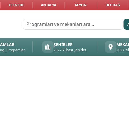
TEKNEDE
ANTALYA
AFYON
ULUDAĞ
RAMLAR
ŞEHIRLER
MEKA
başı Programları
2027 Yılbaşı Şehirleri
2027 Yı