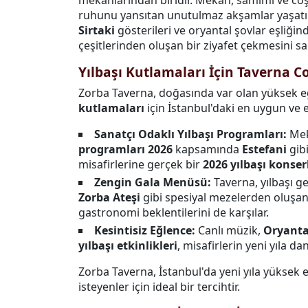
ruhunu yansıtan unutulmaz akşamlar yaşatır.
Sirtaki
gösterileri ve oryantal şovlar eşliğ
çeşitlerinden oluşan bir ziyafet çekmesini sa
Yılbaşı Kutlamaları İçin Taverna 
Zorba Taverna, doğasında var olan yüksek eğ
kutlamaları
için İstanbul'daki en uygun ve 
Sanatçı Odaklı Yılbaşı Programları:
Me
programları 2026
kapsamında
Estefani
gibi
misafirlerine gerçek bir
2026 yılbaşı konser
Zengin Gala Menüsü:
Taverna, yılbaşı g
Zorba Ateşi
gibi spesiyal mezelerden oluşan
gastronomi beklentilerini de karşılar.
Kesintisiz Eğlence:
Canlı müzik,
Oryanta
yılbaşı etkinlikleri
, misafirlerin yeni yıla d
Zorba Taverna, İstanbul'da yeni yıla yüksek e
isteyenler için ideal bir tercihtir.