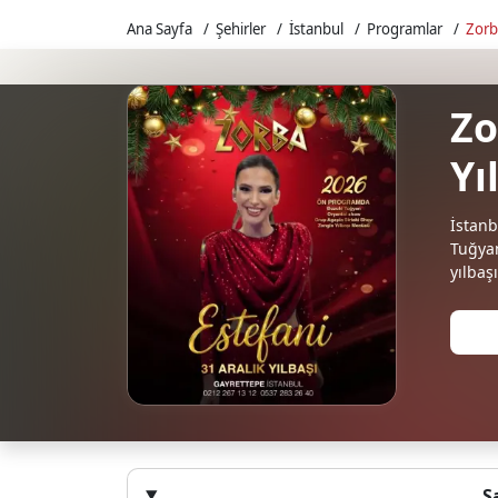
Ana Sayfa
Şehirler
İstanbul
Programlar
Zorb
Zo
Yı
İstanb
Tuğyan
yılbaş
S