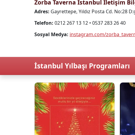
Zorba Taverna İstanbul İletişim Bil
Adres:
Gayrettepe, Yıldız Posta Cd. No:28 D:
Telefon:
0212 267 13 12 • 0537 283 26 40
Sosyal Medya:
instagram.com/zorba_taver
İstanbul Yılbaşı Programları