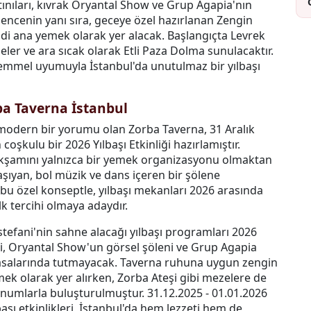
ınıları, kıvrak Oryantal Show ve Grup Agapia'nın
ğlencenin yanı sıra, geceye özel hazırlanan Zengin
indi ana yemek olarak yer alacak. Başlangıçta Levrek
eler ve ara sıcak olarak Etli Paza Dolma sunulacaktır.
emmel uyumuyla İstanbul'da unutulmaz bir yılbaşı
rba Taverna İstanbul
modern bir yorumu olan Zorba Taverna, 31 Aralık
 coşkulu bir 2026 Yılbaşı Etkinliği hazırlamıştır.
kşamını yalnızca bir yemek organizasyonu olmaktan
aşıyan, bol müzik ve dans içeren bir şölene
u özel konseptle, yılbaşı mekanları 2026 arasında
ilk tercihi olmaya adaydır.
stefani'nin sahne alacağı yılbaşı programları 2026
isi, Oryantal Show'un görsel şöleni ve Grup Agapia
masalarında tutmayacak. Taverna ruhuna uygun zengin
mek olarak yer alırken, Zorba Ateşi gibi mezelere de
unumlarla buluşturulmuştur. 31.12.2025 - 01.01.2026
aşı etkinlikleri, İstanbul'da hem lezzeti hem de