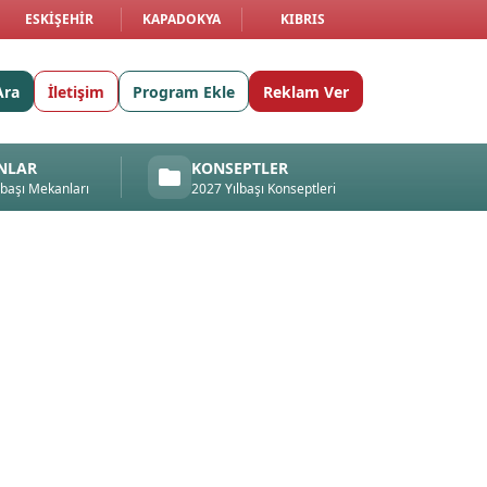
ESKIŞEHIR
KAPADOKYA
KIBRIS
Ara
İletişim
Program Ekle
Reklam Ver
NLAR
KONSEPTLER
lbaşı Mekanları
2027 Yılbaşı Konseptleri