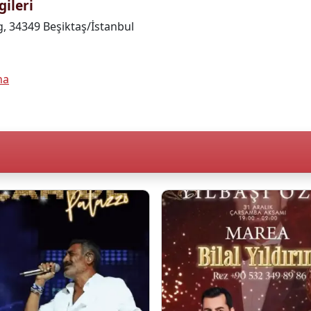
gileri
g, 34349 Beşiktaş/İstanbul
na