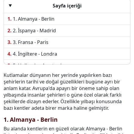
Sayfa içeriği
1. Almanya - Berlin
2. İspanya - Madrid
3. Fransa - Paris
4. İngiltere - Londra
5. Hollanda - Amsterdam
Kutlamalar dünyanın her yerinde yapılırken bazı
6. İtalya - Roma
şehirlerin tarihi ve doğal güzellikleri bugüne ayrı bir
anlam katar. Avrupa'da apayrı bir öneme sahip olan
yılbaşında insanlar şehirleri o güne özel olarak farklı
şekillerde dizayn ederler. Özellikle yılbaşı konusunda
bazı kentler adeta birer marka haline gelmiştir.
1. Almanya - Berlin
Bu alanda kentlerin en güzeli olarak Almanya - Berlin