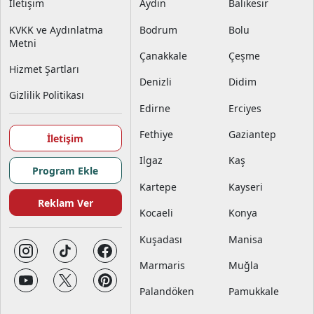
İletişim
Aydın
Balıkesir
KVKK ve Aydınlatma
Bodrum
Bolu
Metni
Çanakkale
Çeşme
Hizmet Şartları
Denizli
Didim
Gizlilik Politikası
Edirne
Erciyes
Fethiye
Gaziantep
İletişim
Ilgaz
Kaş
Program Ekle
Kartepe
Kayseri
Reklam Ver
Kocaeli
Konya
Kuşadası
Manisa
Marmaris
Muğla
Palandöken
Pamukkale