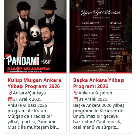
ve sürprizlerle dolu yılbaşı
gecesini bambaşka bir
mekanları arasında
deneyime dönüştürüyor.
Çankaya'da fark
yaratıyoruz.
Kulüp Müjgan Ankara
Başka Ankara Yılbaşı
Yılbaşı Programı 2026
Programı 2026
Ankara/Çankaya
Ankara/Keçiören
31 Aralık 2025
31 Aralık 2025
Ankara yılbaşı 2026
Başka Ankara 2026 yılbaşı
programı ile Kulüp
programı ile Keçiören'de
Müjgan'da sıradışı bir
unutulmaz bir geceye
yılbaşı partisi, Pandami
hazır olun! Canlı müzik,
Music ile muhteşem bir
özel menü ve sürpriz
sahne performansı ve
eğlencelerle yeni yıla