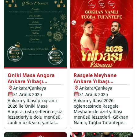
Oniki Masa Angora
Rasgele Meyhane
Ankara Yılbaşı
Ankara Yılbaşı
Programı 2026
Programı 2026
Ankara/Çankaya
Ankara/Çankaya
31 Aralık 2025
31 Aralık 2025
Ankara yılbaşı programı
Ankara yılbaşı 2026
2026 ile Oniki Masa
eğlencesinde Rasgele
Angora, usta şeflerin eşsiz
Meyhane'de özel yılbaşı
lezzetleriyle dolu menüsü,
menüsü lezzetleri, Gökhan
canlı müzik ve oryantal
Namlı, Tuğba Tufantepe
show ile 31 Aralık 2025
canlı performansları, DJ
gecesini unutulmaz bir
partisi, oryantal ve