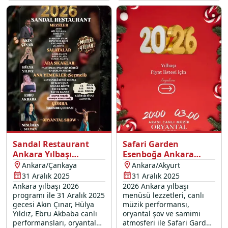
için Patra Arabesk'e
lezzetleriyle sizleri
davetlisiniz.
bekliyor.
Sandal Restaurant
Safari Garden
Ankara Yılbaşı
Esenboğa Ankara
Programı 2026
Yılbaşı Programı 2026
Ankara/Çankaya
Ankara/Akyurt
31 Aralık 2025
31 Aralık 2025
Ankara yılbaşı 2026
2026 Ankara yılbaşı
programı ile 31 Aralık 2025
menüsü lezzetleri, canlı
gecesi Akın Çınar, Hülya
müzik performansı,
Yıldız, Ebru Akbaba canlı
oryantal şov ve samimi
performansları, oryantal
atmosferi ile Safari Garden