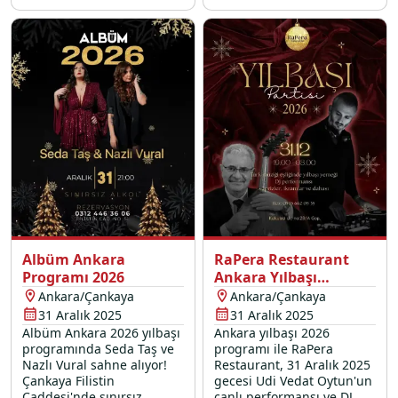
show ve eşsiz lezzetlerle
Esenboğa sizleri eşsiz bir
dolu bir yılbaşı menüsü
31 Aralık 2025 gecesine
Sandal Restaurant'ta sizi
davet ediyor.
bekliyor.
Albüm Ankara
RaPera Restaurant
Programı 2026
Ankara Yılbaşı
Programı 2026
Ankara/Çankaya
Ankara/Çankaya
31 Aralık 2025
31 Aralık 2025
Albüm Ankara 2026 yılbaşı
Ankara yılbaşı 2026
programında Seda Taş ve
programı ile RaPera
Nazlı Vural sahne alıyor!
Restaurant, 31 Aralık 2025
Çankaya Filistin
gecesi Udi Vedat Oytun'un
Caddesi'nde sınırsız
canlı performansı ve DJ