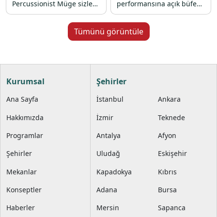
Percussionist Müge sizleri
performansına açık büfe
müzik, eğlence ve özel
lezzetleri eşlik ediyor.
lezzetlerle dolu bir yılbaşı
gecesine davet ediyor.
Tümünü görüntüle
Kurumsal
Şehirler
Ana Sayfa
İstanbul
Ankara
Hakkımızda
İzmir
Teknede
Programlar
Antalya
Afyon
Şehirler
Uludağ
Eskişehir
Mekanlar
Kapadokya
Kıbrıs
Konseptler
Adana
Bursa
Haberler
Mersin
Sapanca