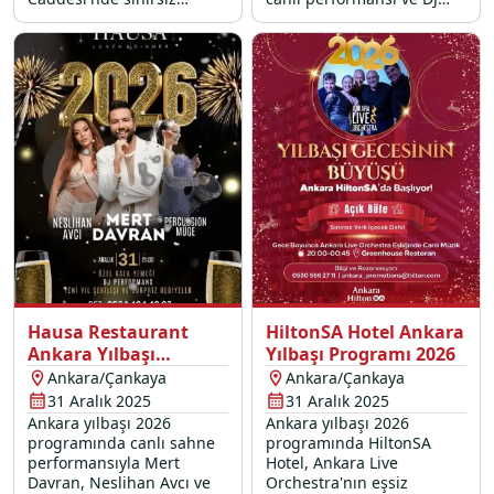
eğlence ve müzik dolu bir
Platinium'un eğlenceyi
gala için hemen yerinizi
doruğa çıkaracak yılbaşı
ayırtın.
partisi ile unutulmaz bir
deneyim vaat ediyor.
Hausa Restaurant
HiltonSA Hotel Ankara
Ankara Yılbaşı
Yılbaşı Programı 2026
Programı 2026
Ankara/Çankaya
Ankara/Çankaya
31 Aralık 2025
31 Aralık 2025
Ankara yılbaşı 2026
Ankara yılbaşı 2026
programında canlı sahne
programında HiltonSA
performansıyla Mert
Hotel, Ankara Live
Davran, Neslihan Avcı ve
Orchestra'nın eşsiz