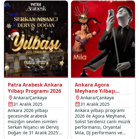
yılbaşı ziyafeti sizleri
"başka" bir başlangıç
bekliyor.
yapın. Hemen rezervasyon
yapın!
Patra Arabesk Ankara
Ankara Agora
Yılbaşı Programı 2026
Meyhane Yılbaşı
Programı 2026
Ankara/Çankaya
Ankara/Çankaya
31 Aralık 2025
31 Aralık 2025
Ankara 2026 yılbaşı
Ankara yılbaşı programı
gecesinde arabesk
2026 ile Agora Meyhane,
müziğin sevilen isimleri
Solist Serdeniz canlı müzik
Serkan Nişancı ve Derviş
performansı, Oryantal
Doğan ile 31 Aralık 2025'e
Mila, DJ performans ve
unutulmaz bir veda etmek
özel yılbaşı menüsü