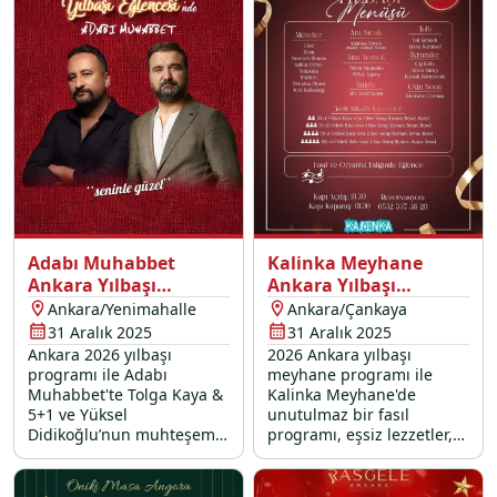
Adabı Muhabbet
Kalinka Meyhane
Ankara Yılbaşı
Ankara Yılbaşı
Programı 2026
Programı 2026
Ankara/Yenimahalle
Ankara/Çankaya
31 Aralık 2025
31 Aralık 2025
Ankara 2026 yılbaşı
2026 Ankara yılbaşı
programı ile Adabı
meyhane programı ile
Muhabbet'te Tolga Kaya &
Kalinka Meyhane'de
5+1 ve Yüksel
unutulmaz bir fasıl
Didikoğlu’nun muhteşem
programı, eşsiz lezzetler,
canlı performansları ve
oryantal show ve dahası
oryantal show eşsiz yılbaşı
sizleri bekliyor.
menüsüne eşlik ediyor.