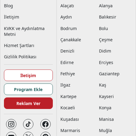
Blog
Alaçatı
Alanya
İletişim
Aydın
Balıkesir
KVKK ve Aydınlatma
Bodrum
Bolu
Metni
Çanakkale
Çeşme
Hizmet Şartları
Denizli
Didim
Gizlilik Politikası
Edirne
Erciyes
Fethiye
Gaziantep
İletişim
Ilgaz
Kaş
Program Ekle
Kartepe
Kayseri
Reklam Ver
Kocaeli
Konya
Kuşadası
Manisa
Marmaris
Muğla