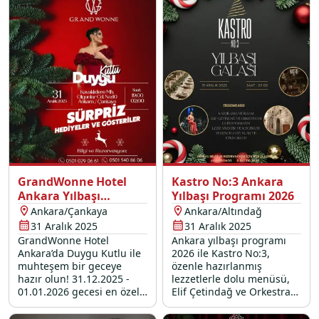
anıya dönüştürüyor.
perküsyon show sizleri
bekliyor.
GrandWonne Hotel
Kastro No:3 Ankara
Ankara Yılbaşı
Yılbaşı Programı 2026
Programı 2026
Ankara/Çankaya
Ankara/Altındağ
31 Aralık 2025
31 Aralık 2025
GrandWonne Hotel
Ankara yılbaşı programı
Ankara’da Duygu Kutlu ile
2026 ile Kastro No:3,
muhteşem bir geceye
özenle hazırlanmış
hazır olun! 31.12.2025 -
lezzetlerle dolu menüsü,
01.01.2026 gecesi en özel
Elif Çetindağ ve Orkestrası
yılbaşı konserleri,
canlı performans ve DJ
eğlenceli yılbaşı etkinlikleri
partisi ile 31 Aralık 2025