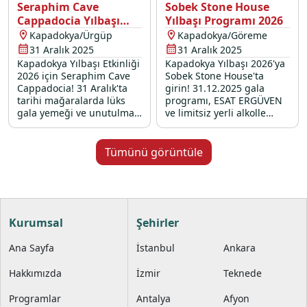
Seraphim Cave
Sobek Stone House
Cappadocia Yılbaşı
Yılbaşı Programı 2026
Programı 2026
Kapadokya/Ürgüp
Kapadokya/Göreme
31 Aralık 2025
31 Aralık 2025
Kapadokya Yılbaşı Etkinliği
Kapadokya Yılbaşı 2026'ya
2026 için Seraphim Cave
Sobek Stone House'ta
Cappadocia! 31 Aralık'ta
girin! 31.12.2025 gala
tarihi mağaralarda lüks
programı, ESAT ERGÜVEN
gala yemeği ve unutulmaz
ve limitsiz yerli alkolle
yılbaşı programı!
unutulmaz bir yılbaşı
etkinliği.
Tümünü görüntüle
Kurumsal
Şehirler
Ana Sayfa
İstanbul
Ankara
Hakkımızda
İzmir
Teknede
Programlar
Antalya
Afyon