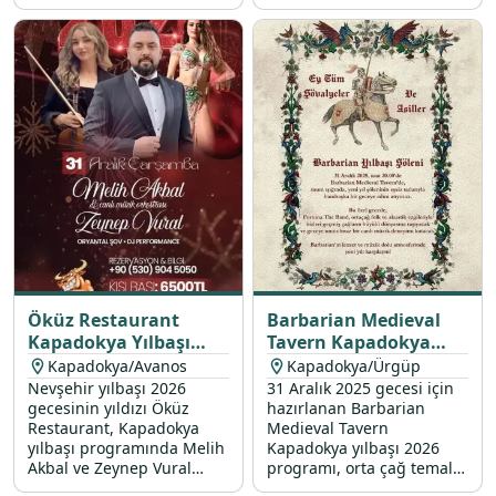
gecesi sizleri
müzik ve özel ikramlarla
unutulmayacak bir
unutulmaz bir gecenin
eğlenceye davet ediyor.
kapılarını aralıyor.
Öküz Restaurant
Barbarian Medieval
Kapadokya Yılbaşı
Tavern Kapadokya
Programı 2026
Yılbaşı Programı 2026
Kapadokya/Avanos
Kapadokya/Ürgüp
Nevşehir yılbaşı 2026
31 Aralık 2025 gecesi için
gecesinin yıldızı Öküz
hazırlanan Barbarian
Restaurant, Kapadokya
Medieval Tavern
yılbaşı programında Melih
Kapadokya yılbaşı 2026
Akbal ve Zeynep Vural
programı, orta çağ temalı
sahne performansları, özel
canlı müzik ve eşsiz