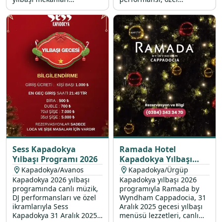
arasındaki restoranımızda;
lezzetlerle dolu yılbaşı
canlı yılbaşı konserleri ve
menüsü ve yılbaşı
eğlenceli yılbaşı etkinlikleri
sürprizleri ile sizleri
ile dolu unutulmaz bir
bekliyor.
2026 programı sizi
bekliyor.
Sess Kapadokya
Ramada Hotel
Yılbaşı Programı 2026
Kapadokya Yılbaşı
Programı 2026
Kapadokya/Avanos
Kapadokya/Ürgüp
Kapadokya 2026 yılbaşı
Kapadokya yılbaşı 2026
programında canlı müzik,
programıyla Ramada by
DJ performansları ve özel
Wyndham Cappadocia, 31
ikramlarıyla Sess
Aralık 2025 gecesi yılbaşı
Kapadokya 31 Aralık 2025
menüsü lezzetleri, canlı