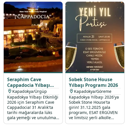
yılbaşı menüsü ve
lezzetlerden oluşan yılbaşı
dahasıyla sizi bekliyor.
menüsü ile sizleri bekliyor.
Seraphim Cave
Sobek Stone House
Cappadocia Yılbaşı
Yılbaşı Programı 2026
Programı 2026
Kapadokya/Ürgüp
Kapadokya/Göreme
Kapadokya Yılbaşı Etkinliği
Kapadokya Yılbaşı 2026'ya
2026 için Seraphim Cave
Sobek Stone House'ta
Cappadocia! 31 Aralık'ta
girin! 31.12.2025 gala
tarihi mağaralarda lüks
programı, ESAT ERGÜVEN
gala yemeği ve unutulmaz
ve limitsiz yerli alkolle
yılbaşı programı!
unutulmaz bir yılbaşı
etkinliği.