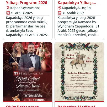
Yılbaşı Programı 2026
Kapadokya Yılbaşı
Programı 2026
Kapadokya/Avanos
Kapadokya/Ürgüp
31 Aralık 2025
31 Aralık 2025
Kapadokya 2026 yılbaşı
Kapadokya yılbaşı 2026
programında canlı müzik,
programıyla Ramada by
DJ performansları ve özel
Wyndham Cappadocia, 31
ikramlarıyla Sess
Aralık 2025 gecesi yılbaşı
Kapadokya 31 Aralık 2025
menüsü lezzetleri, canlı
gecesi sizleri
müzik ve özel ikramlarla
unutulmayacak bir
unutulmaz bir gecenin
eğlenceye davet ediyor.
kapılarını aralıyor.