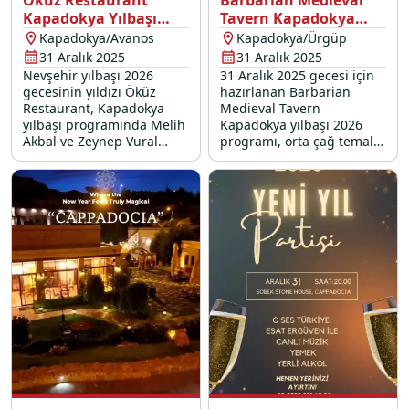
Öküz Restaurant
Barbarian Medieval
Kapadokya Yılbaşı
Tavern Kapadokya
Programı 2026
Yılbaşı Programı 2026
Kapadokya/Avanos
Kapadokya/Ürgüp
31 Aralık 2025
31 Aralık 2025
Nevşehir yılbaşı 2026
31 Aralık 2025 gecesi için
gecesinin yıldızı Öküz
hazırlanan Barbarian
Restaurant, Kapadokya
Medieval Tavern
yılbaşı programında Melih
Kapadokya yılbaşı 2026
Akbal ve Zeynep Vural
programı, orta çağ temalı
sahne performansları, özel
canlı müzik ve eşsiz
yılbaşı menüsü ve
lezzetlerden oluşan yılbaşı
dahasıyla sizi bekliyor.
menüsü ile sizleri bekliyor.