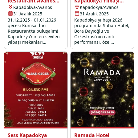
Restaurant Avanos
Kapadokya Yılbaşı
Yılbaşı Programı 2026
Programı 2026
Kapadokya/Avanos
Kapadokya/Avanos
31 Aralık 2025
31 Aralık 2025
31.12.2025 - 01.01.2026
Kapadokya yılbaşı 2026
gecesi Kumsal İnci
programında Suhan Hotel,
Restaurant’ta buluşalım!
Bora Dayıoğlu ve
Kapadokya’nın en sevilen
Orkestrası’nın canlı
yılbaşı mekanları
performansı, özel
arasındaki restoranımızda;
lezzetlerle dolu yılbaşı
canlı yılbaşı konserleri ve
menüsü ve yılbaşı
eğlenceli yılbaşı etkinlikleri
sürprizleri ile sizleri
ile dolu unutulmaz bir
bekliyor.
2026 programı sizi
bekliyor.
Sess Kapadokya
Ramada Hotel