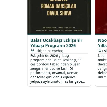
Balat Ocakbaşı Eskişehir
Noo
Yılbaşı Programı 2026
Yılb
Eskişehir/Tepebaşı
Es
Eskişehir’de 2026 yılbaşı
Noon 
programında Balat Ocakbaşı, 11
muhte
çeşit ordövr tabağından oluşan
davetl
zengin menüsü ve fasıl, DJ
zengi
performansı, oryantal, Roman
dekor
dansçılar gibi geniş eğlence
unutu
yelpazesiyle unutulmaz bir gece
vadediyor.