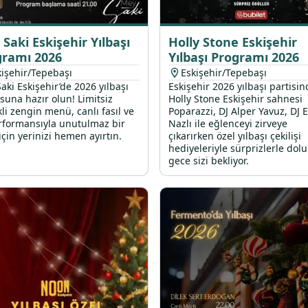
Saki Eskişehir Yılbaşı
Holly Stone Eskişehir
gramı 2026
Yılbaşı Programı 2026
kişehir/Tepebaşı
Eskişehir/Tepebaşı
aki Eskişehir’de 2026 yılbaşı
Eskişehir 2026 yılbaşı partisin
suna hazır olun! Limitsiz
Holly Stone Eskişehir sahnesi
kli zengin menü, canlı fasıl ve
Poparazzi, DJ Alper Yavuz, DJ E
rformansıyla unutulmaz bir
Nazlı ile eğlenceyi zirveye
için yerinizi hemen ayırtın.
çıkarırken özel yılbaşı çekilişi
hediyeleriyle sürprizlerle dolu
gece sizi bekliyor.