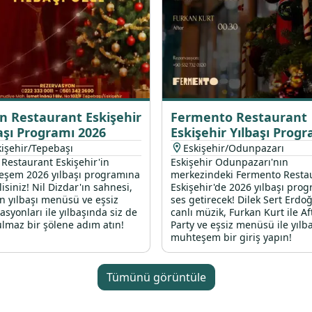
n Restaurant Eskişehir
Fermento Restaurant
aşı Programı 2026
Eskişehir Yılbaşı Prog
2026
kişehir/Tepebaşı
Eskişehir/Odunpazarı
Restaurant Eskişehir'in
Eskişehir Odunpazarı'nın
şem 2026 yılbaşı programına
merkezindeki Fermento Resta
isiniz! Nil Dizdar'ın sahnesi,
Eskişehir'de 2026 yılbaşı prog
n yılbaşı menüsü ve eşsiz
ses getirecek! Dilek Sert Erdoğ
asyonları ile yılbaşında siz de
canlı müzik, Furkan Kurt ile Af
lmaz bir şölene adım atın!
Party ve eşsiz menüsü ile yılb
muhteşem bir giriş yapın!
Tümünü görüntüle