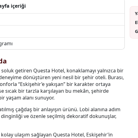
ayfa içeriği
Y
E
G
ogramı
da
 soluk getiren Questa Hotel, konaklamayı yalnızca bir
 deneyime dönüştüren yeni nesil bir şehir oteli. Burası,
forla “Eskişehir’e yakışan” bir karakter ortaya
ise sıcak bir tarzla karşılayan bu mekân, şehirde
bir yaşam alanı sunuyor.
atılmış çağdaş bir anlayışın ürünü. Lobi alanına adım
n dinginliği ve özenle seçilmiş dekoratif dokunuşlar,
 kolay ulaşım sağlayan Questa Hotel, Eskişehir’in