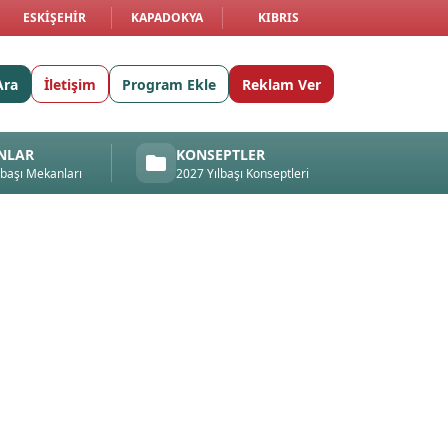
ESKIŞEHIR
KAPADOKYA
KIBRIS
Ara
İletişim
Program Ekle
Reklam Ver
NLAR
KONSEPTLER
lbaşı Mekanları
2027 Yılbaşı Konseptleri