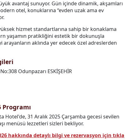
büyük avantaj sunuyor. Gün içinde dinamik, akşamları
 modern otel, konuklarına “evden uzak ama ev
r.
e yüksek hizmet standartlarına sahip bir konaklama
rn yaşamın pratikliğini estetik bir dokunuşla
teyi arayanların aklında yer edecek özel adreslerden
ileri
 No:308 Odunpazarı ESKİŞEHİR
26 Programı
ta Hotel'de, 31 Aralık 2025 Çarşamba gecesi sevilen
şı menüsü lezzetleri sizleri bekliyor.
26 hakkında detaylı bilgi ve rezervasyon için tıkla