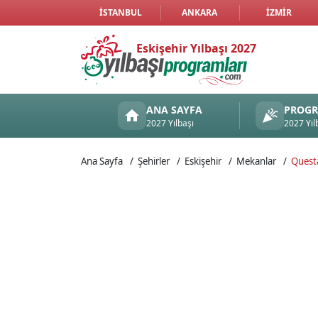
İSTANBUL
ANKARA
İZMIR
Eskişehir Yılbaşı 2027
ANA SAYFA
PROG
2027 Yılbaşı
2027 Yıl
Ana Sayfa
Şehirler
Eskişehir
Mekanlar
Questa