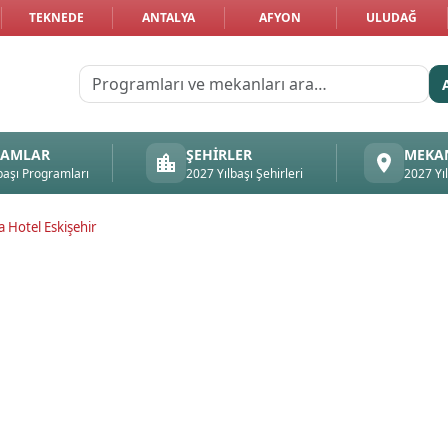
TEKNEDE
ANTALYA
AFYON
ULUDAĞ
RAMLAR
ŞEHIRLER
MEKA
başı Programları
2027 Yılbaşı Şehirleri
2027 Yı
 Hotel Eskişehir