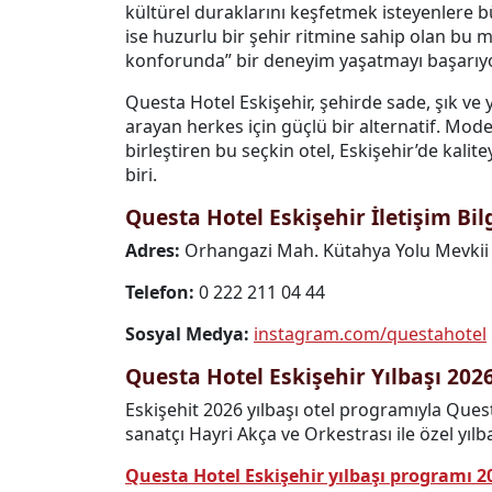
kültürel duraklarını keşfetmek isteyenlere 
ise huzurlu bir şehir ritmine sahip olan bu
konforunda” bir deneyim yaşatmayı başarıyo
Questa Hotel Eskişehir, şehirde sade, şık v
arayan herkes için güçlü bir alternatif. Mode
birleştiren bu seçkin otel, Eskişehir’de kali
biri.
Questa Hotel Eskişehir İletişim Bilg
Adres:
Orhangazi Mah. Kütahya Yolu Mevkii
Telefon:
0 222 211 04 44
Sosyal Medya:
instagram.com/questahotel
Questa Hotel Eskişehir Yılbaşı 20
Eskişehit 2026 yılbaşı otel programıyla Ques
sanatçı Hayri Akça ve Orkestrası ile özel yılba
Questa Hotel Eskişehir yılbaşı programı 20