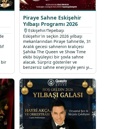
Piraye Sahne Eskişehir
Yılbaşı Programı 2026
Eskişehir/Tepebaşı
de
Eskişehir'in seçkin 2026 yılbaşı
mekanlarından Piraye Sahne'de, 31
lif
Aralık gecesi sahnenin kraliçesi
Şahika The Queen ve Show Time
ekibi büyüleyici bir şovla sahne
 bir
alacak. Sürpriz gösteriler ve
benzersiz sahne enerjisiyle yeni yıl
ruhunun doruklarda yaşanacağı bu
unutulmaz gece, eğlence
tutkunlarını bekliyor.