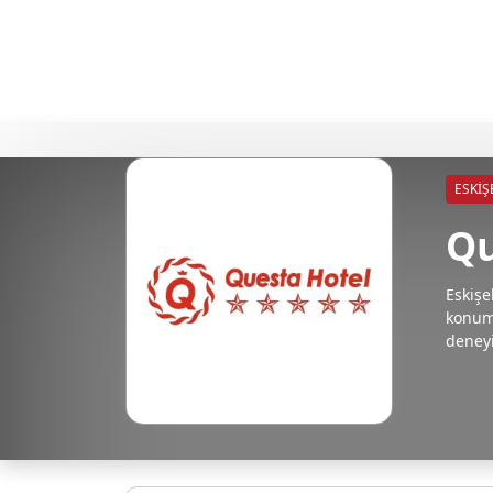
ESKIŞ
Qu
Eskişe
konumu
deney