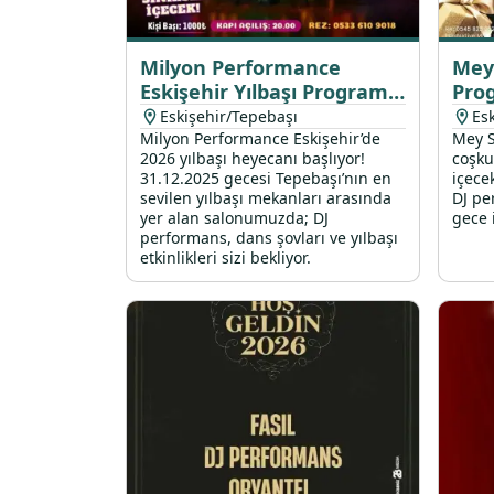
Milyon Performance
Mey 
Eskişehir Yılbaşı Programı
Pro
2026
Eskişehir/Tepebaşı
Es
Milyon Performance Eskişehir’de
Mey S
2026 yılbaşı heyecanı başlıyor!
coşku
31.12.2025 gecesi Tepebaşı’nın en
içece
sevilen yılbaşı mekanları arasında
DJ pe
yer alan salonumuzda; DJ
gece 
performans, dans şovları ve yılbaşı
etkinlikleri sizi bekliyor.