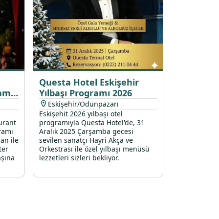
Questa Hotel Eskişehir
ramı
Yılbaşı Programı 2026
Eskişehir/Odunpazarı
Eskişehit 2026 yılbaşı otel
urant
programıyla Questa Hotel'de, 31
ramı
Aralık 2025 Çarşamba gecesi
an ile
sevilen sanatçı Hayri Akça ve
ter
Orkestrası ile özel yılbaşı menüsü
aşına
lezzetleri sizleri bekliyor.