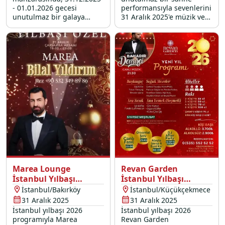
- 01.01.2026 gecesi
performansıyla sevenlerini
unutulmaz bir galaya
31 Aralık 2025'e müzik ve
davetlisiniz. Üsküdar’da en
eğlence dolu bir vedaya
özel yılbaşı konserleri ve
davet ediyor.
yılbaşı etkinlikleri ile yeni
yıla merhaba deyin. Seçkin
yılbaşı mekanları arasında
fark yaratan otelimizde
yerinizi ayırtın!
Marea Lounge
Revan Garden
İstanbul Yılbaşı
İstanbul Yılbaşı
Programı 2026
Programı 2026
İstanbul/Bakırköy
İstanbul/Küçükçekmece
31 Aralık 2025
31 Aralık 2025
İstanbul yılbaşı 2026
İstanbul yılbaşı 2026
programıyla Marea
Revan Garden