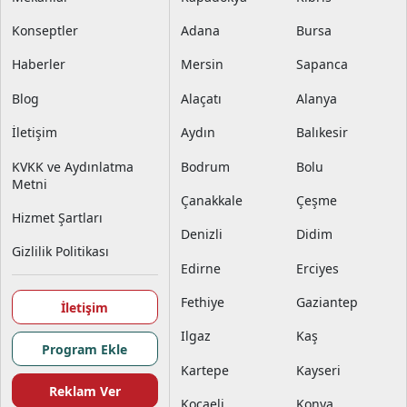
Konseptler
Adana
Bursa
Haberler
Mersin
Sapanca
Blog
Alaçatı
Alanya
İletişim
Aydın
Balıkesir
KVKK ve Aydınlatma
Bodrum
Bolu
Metni
Çanakkale
Çeşme
Hizmet Şartları
Denizli
Didim
Gizlilik Politikası
Edirne
Erciyes
Fethiye
Gaziantep
İletişim
Ilgaz
Kaş
Program Ekle
Kartepe
Kayseri
Reklam Ver
Kocaeli
Konya