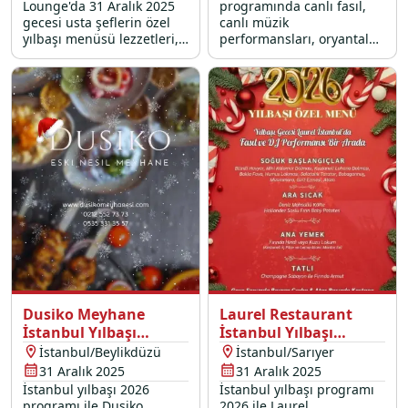
Lounge'da 31 Aralık 2025
programında canlı fasıl,
gecesi usta şeflerin özel
canlı müzik
yılbaşı menüsü lezzetleri,
performansları, oryantal
Bilal Yıldırım canlı
show ve DJ partisi ile dolu
performans, oryantal show
dolu bir 31 Aralık 2025
ve DJ performans sizleri
yılbaşı gecesi sizleri
bekliyor.
bekliyor.
Dusiko Meyhane
Laurel Restaurant
İstanbul Yılbaşı
İstanbul Yılbaşı
Programı 2026
Programı 2026
İstanbul/Beylikdüzü
İstanbul/Sarıyer
31 Aralık 2025
31 Aralık 2025
İstanbul yılbaşı 2026
İstanbul yılbaşı programı
programı ile Dusiko
2026 ile Laurel