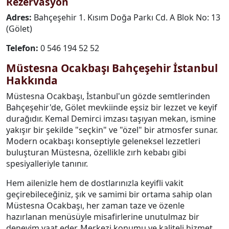
Rezervasyon
Adres:
Bahçeşehir 1. Kısım Doğa Parkı Cd. A Blok No: 13
(Gölet)
Telefon:
0 546 194 52 52
Müstesna Ocakbaşı Bahçeşehir İstanbul
Hakkında
Müstesna Ocakbaşı, İstanbul'un gözde semtlerinden
Bahçeşehir'de, Gölet mevkiinde eşsiz bir lezzet ve keyif
durağıdır. Kemal Demirci imzası taşıyan mekan, ismine
yakışır bir şekilde "seçkin" ve "özel" bir atmosfer sunar.
Modern ocakbaşı konseptiyle geleneksel lezzetleri
buluşturan Müstesna, özellikle zırh kebabı gibi
spesiyalleriyle tanınır.
Hem ailenizle hem de dostlarınızla keyifli vakit
geçirebileceğiniz, şık ve samimi bir ortama sahip olan
Müstesna Ocakbaşı, her zaman taze ve özenle
hazırlanan menüsüyle misafirlerine unutulmaz bir
deneyim vaat eder. Merkezi konumu ve kaliteli hizmet