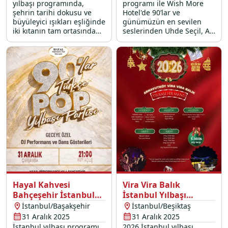
yılbaşı programında,
programı ile Wish More
şehrin tarihi dokusu ve
Hotel'de 90’lar ve
büyüleyici ışıkları eşliğinde
günümüzün en sevilen
iki kıtanın tam ortasında
seslerinden Uhde Seçil, Ali
unutulmaz bir geceye
Güven ve Gül Çetin’in canlı
davetlisiniz. Modern
performanslarıyla renkli
teknemizin konforlu
bir 31 Aralık 2025 gecesi
atmosferinde, canlı DJ
sizi bekliyor.
performansları ve
gökyüzünü renklendiren
havai fişek gösterileriyle
2026 yılına muhteşem bir
başlangıç yapmanızı
sağlıyoruz. Profesyonel
ekibimiz ve kaliteli hizmet
anlayışımızla birleşen bu
benzersiz Boğaz turunda,
sevdiklerinizle birlikte
eğlencenin tadına
doyacağınız eşsiz bir
Hayal Kahvesi
Vira Vira Balık
kutlama sizi bekliyor.
Bahçeşehir İstanbul
İstanbul Yılbaşı
Yılbaşı Programı 2026
Programı 2026
İstanbul/Başakşehir
İstanbul/Beşiktaş
31 Aralık 2025
31 Aralık 2025
İstanbul yılbaşı programı
2026 İstanbul yılbaşı