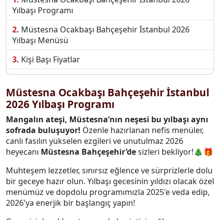
Yılbaşı Programı
Müstesna Ocakbaşı Bahçeşehir İstanbul 2026
Yılbaşı Menüsü
Kişi Başı Fiyatlar
Müstesna Ocakbaşı İstanbul Yılbaşı 2026
Rezervasyon
Müstesna Ocakbaşı Bahçeşehir İstanbul
2026 Yılbaşı Programı
Müstesna Ocakbaşı Bahçeşehir İstanbul Hakkında
Mangalın ateşi, Müstesna’nın neşesi bu yılbaşı aynı
Müstesna Ocakbaşı Bahçeşehir İstanbul İletişim
sofrada buluşuyor!
Özenle hazırlanan nefis menüler,
Bilgileri
canlı fasılın yükselen ezgileri ve unutulmaz 2026
heyecanı
Müstesna Bahçeşehir’de
sizleri bekliyor!🎄🎁
Muhteşem lezzetler, sınırsız eğlence ve sürprizlerle dolu
bir geceye hazır olun. Yılbaşı gecesinin yıldızı olacak özel
menümüz ve dopdolu programımızla 2025'e veda edip,
2026'ya enerjik bir başlangıç yapın!