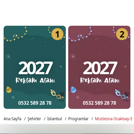
1
2
2027
2027
0532 589 28 78
0532 589 28 78
Ana Sayfa
Şehirler
İstanbul
Programlar
Müstesna Ocakbaşı Ba