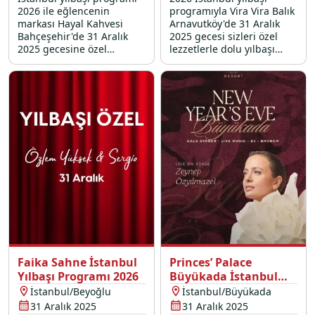
2026 ile eğlencenin
programıyla Vira Vira Balık
markası Hayal Kahvesi
Arnavutköy'de 31 Aralık
Bahçeşehir'de 31 Aralık
2025 gecesi sizleri özel
2025 gecesine özel
lezzetlerle dolu yılbaşı
büyüleyici dans gösterileri
menüsü, canlı müzik,
ve DJ performansları ile
dansöz gösterisi, DJ
sabahın ilk ışıklarına kadar
performans ve yılbaşı
eğlence bizi bekliyor.
çekilişi sürprizleri bekliyor.
Faika Sahne İstanbul
Princes’ Palace
Yılbaşı Programı 2026
Büyükada İstanbul
Yılbaşı Programı 2026
İstanbul/Beyoğlu
İstanbul/Büyükada
31 Aralık 2025
31 Aralık 2025