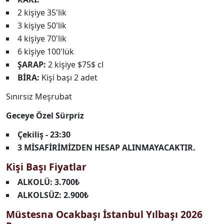
2 kişiye 35'lik
3 kişiye 50'lik
4 kişiye 70'lik
6 kişiye 100'lük
ŞARAP:
2 kişiye $75$ cl
BİRA:
Kişi başı 2 adet
Sınırsız Meşrubat
Geceye Özel Sürpriz
Çekiliş - 23:30
3 MİSAFİRİMİZDEN HESAP ALINMAYACAKTIR.
Kişi Başı Fiyatlar
ALKOLÜ:
3.700₺
ALKOLSÜZ:
2.900₺
Müstesna Ocakbaşı İstanbul Yılbaşı 2026