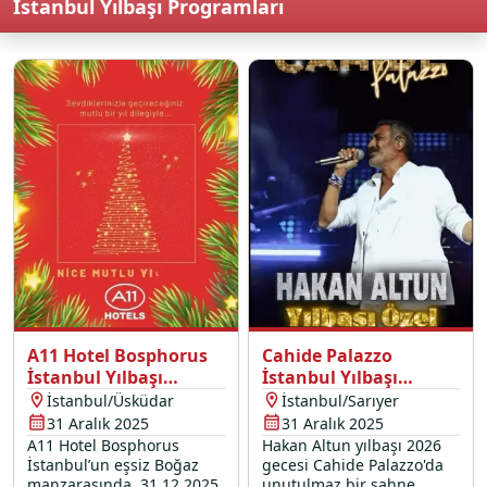
İstanbul Yılbaşı Programları
A11 Hotel Bosphorus
Cahide Palazzo
İstanbul Yılbaşı
İstanbul Yılbaşı
Programı 2026
Programı 2026
İstanbul/Üsküdar
İstanbul/Sarıyer
31 Aralık 2025
31 Aralık 2025
A11 Hotel Bosphorus
Hakan Altun yılbaşı 2026
İstanbul’un eşsiz Boğaz
gecesi Cahide Palazzo'da
manzarasında, 31.12.2025
unutulmaz bir sahne