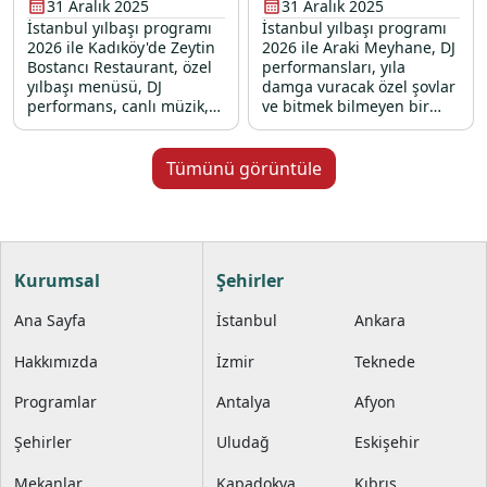
31 Aralık 2025
31 Aralık 2025
İstanbul yılbaşı programı
İstanbul yılbaşı programı
2026 ile Kadıköy'de Zeytin
2026 ile Araki Meyhane, DJ
Bostancı Restaurant, özel
performansları, yıla
yılbaşı menüsü, DJ
damga vuracak özel şovlar
performans, canlı müzik,
ve bitmek bilmeyen bir
oryantal, zenne show ve
enerjiyle 31 Aralık 2025
yılbaşı sürprizleriyle sizleri
gecesi sizi bekliyor.
bekliyor.
Tümünü görüntüle
Kurumsal
Şehirler
Ana Sayfa
İstanbul
Ankara
Hakkımızda
İzmir
Teknede
Programlar
Antalya
Afyon
Şehirler
Uludağ
Eskişehir
Mekanlar
Kapadokya
Kıbrıs