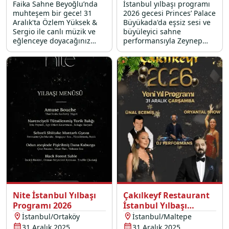
Faika Sahne Beyoğlu’nda
İstanbul yılbaşı programı
muhteşem bir gece! 31
2026 gecesi Princes’ Palace
Aralık'ta Özlem Yüksek &
Büyükada'da eşsiz sesi ve
Sergio ile canlı müzik ve
büyüleyici sahne
eğlenceye doyacağınız
performansıyla Zeynep
2026 yılbaşı programı için
Özyılmazel, muhteşem bir
hemen yerinizi ayırtın.
gala yemeği, DJ
performansı ve dahası
sizleri bekliyor.
Nite İstanbul Yılbaşı
Çakılkeyf Restaurant
Programı 2026
İstanbul Yılbaşı
Programı 2026
İstanbul/Ortaköy
İstanbul/Maltepe
31 Aralık 2025
31 Aralık 2025