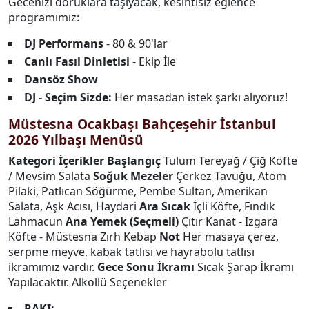
Gecenizi doruklara taşıyacak, kesintisiz eğlence
programımız:
DJ Performans
- 80 & 90'lar
Canlı Fasıl Dinletisi
- Ekip İle
Dansöz Show
DJ - Seçim Sizde:
Her masadan istek şarkı alıyoruz!
Müstesna Ocakbaşı Bahçeşehir İstanbul
2026 Yılbaşı Menüsü
Kategori
İçerikler
Başlangıç
Tulum Tereyağ / Çiğ Köfte
/ Mevsim Salata
Soğuk Mezeler
Çerkez Tavuğu, Atom
Pilaki, Patlıcan Söğürme, Pembe Sultan, Amerikan
Salata, Aşk Acısı, Haydari
Ara Sıcak
İçli Köfte, Fındık
Lahmacun
Ana Yemek (Seçmeli)
Çıtır Kanat - Izgara
Köfte - Müstesna Zırh Kebap
Not
Her masaya çerez,
serpme meyve, kabak tatlısı ve hayrabolu tatlısı
ikramımız vardır.
Gece Sonu İkramı
Sıcak Şarap İkramı
Yapılacaktır. Alkollü Seçenekler
RAKI: