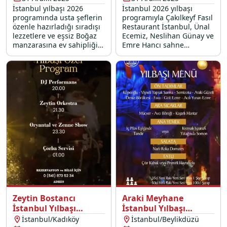
İstanbul yılbaşı 2026
İstanbul 2026 yılbaşı
programında usta şeflerin
programıyla Çakılkeyf Fasıl
özenle hazırladığı sıradışı
Restaurant İstanbul, Ünal
lezzetlere ve eşsiz Boğaz
Ecemiz, Neslihan Günay ve
manzarasına ev sahipliği
Emre Hancı sahne
yapan Nite Restaurant
performansları, oryantal
İstanbul'da yerinizi ayırtın.
show ve DJ partisi ile
muhteşem bir gecenin
kapılarını aralıyor.
Zeytin Bostancı
Araki Meyhane
İstanbul Yılbaşı
İstanbul Yılbaşı
Programı 2026
Programı 2026
İstanbul/Kadıköy
İstanbul/Beylikdüzü