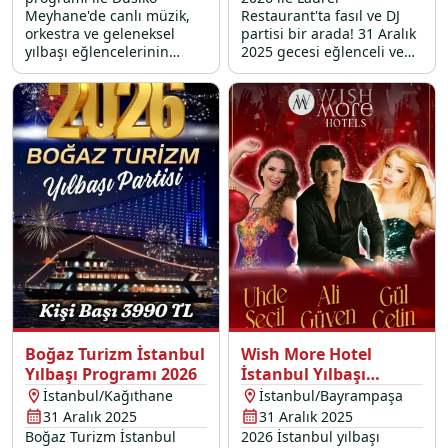
Meyhane'de canlı müzik,
Restaurant'ta fasıl ve DJ
orkestra ve geleneksel
partisi bir arada! 31 Aralık
yılbaşı eğlencelerinin
2025 gecesi eğlenceli ve
vazgeçilmezi dansöz
lezzet şöleni ile dolu bir
performansıyla, sabahın
programda yeriniz almak
ilk ışıklarına kadar sürecek
için hemen rezervasyon
bir eğlenceye davetlisiniz.
yapın.
Boğaz Turizm İstanbul
Wish More Hotel
Yılbaşı Programı 2026
İstanbul Yılbaşı
Programı 2026
İstanbul/Kağıthane
İstanbul/Bayrampaşa
31 Aralık 2025
31 Aralık 2025
Boğaz Turizm İstanbul
2026 İstanbul yılbaşı