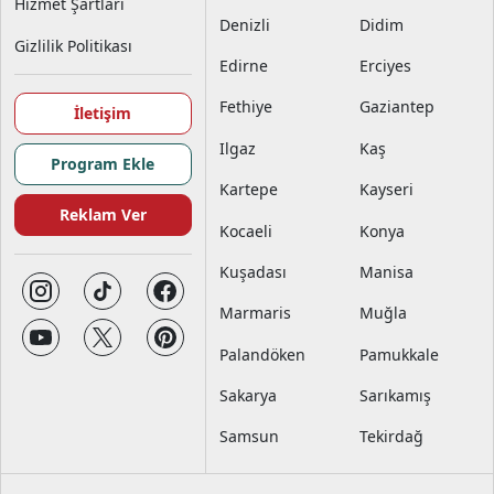
Hizmet Şartları
Denizli
Didim
Gizlilik Politikası
Edirne
Erciyes
Fethiye
Gaziantep
İletişim
Ilgaz
Kaş
Program Ekle
Kartepe
Kayseri
Reklam Ver
Kocaeli
Konya
Kuşadası
Manisa
Marmaris
Muğla
Palandöken
Pamukkale
Sakarya
Sarıkamış
Samsun
Tekirdağ