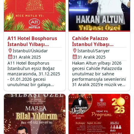
A11 Hotel Bosphorus
Cahide Palazzo
İstanbul Yılbaşı
İstanbul Yılbaşı
Programı 2026
Programı 2026
İstanbul/Üsküdar
İstanbul/Sarıyer
31 Aralık 2025
31 Aralık 2025
A11 Hotel Bosphorus
Hakan Altun yılbaşı 2026
İstanbul’un eşsiz Boğaz
gecesi Cahide Palazzo'da
manzarasında, 31.12.2025
unutulmaz bir sahne
- 01.01.2026 gecesi
performansıyla sevenlerini
unutulmaz bir galaya
31 Aralık 2025'e müzik ve
davetlisiniz. Üsküdar’da en
eğlence dolu bir vedaya
özel yılbaşı konserleri ve
davet ediyor.
yılbaşı etkinlikleri ile yeni
yıla merhaba deyin. Seçkin
yılbaşı mekanları arasında
fark yaratan otelimizde
yerinizi ayırtın!