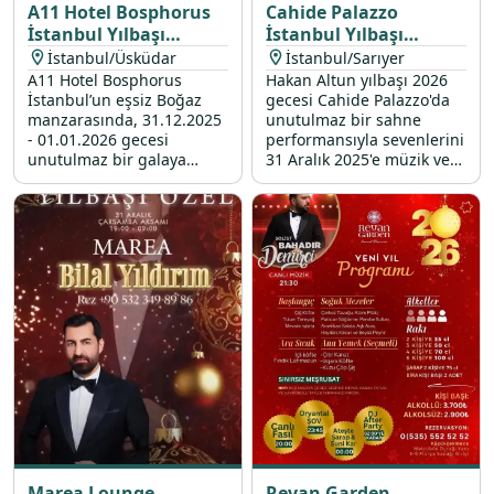
A11 Hotel Bosphorus
Cahide Palazzo
İstanbul Yılbaşı
İstanbul Yılbaşı
Programı 2026
Programı 2026
İstanbul/Üsküdar
İstanbul/Sarıyer
A11 Hotel Bosphorus
Hakan Altun yılbaşı 2026
İstanbul’un eşsiz Boğaz
gecesi Cahide Palazzo'da
manzarasında, 31.12.2025
unutulmaz bir sahne
- 01.01.2026 gecesi
performansıyla sevenlerini
unutulmaz bir galaya
31 Aralık 2025'e müzik ve
davetlisiniz. Üsküdar’da en
eğlence dolu bir vedaya
özel yılbaşı konserleri ve
davet ediyor.
yılbaşı etkinlikleri ile yeni
yıla merhaba deyin. Seçkin
yılbaşı mekanları arasında
fark yaratan otelimizde
yerinizi ayırtın!
Marea Lounge
Revan Garden