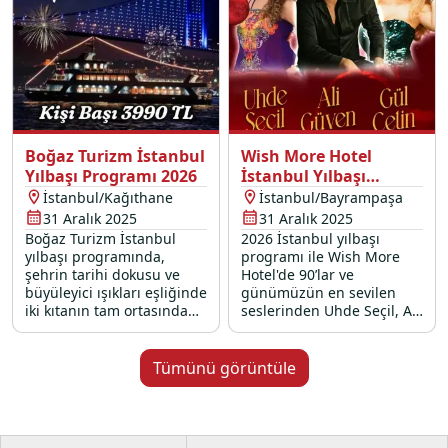
Boğaz Turizm İstanbul
Wish More Hotel
Yılbaşı Programı 2026
İstanbul Yılbaşı
Programı 2026
İstanbul/Kağıthane
İstanbul/Bayrampaşa
31 Aralık 2025
31 Aralık 2025
Boğaz Turizm İstanbul
2026 İstanbul yılbaşı
yılbaşı programında,
programı ile Wish More
şehrin tarihi dokusu ve
Hotel'de 90’lar ve
büyüleyici ışıkları eşliğinde
günümüzün en sevilen
iki kıtanın tam ortasında
seslerinden Uhde Seçil, Ali
unutulmaz bir geceye
Güven ve Gül Çetin’in canlı
davetlisiniz. Modern
performanslarıyla renkli
teknemizin konforlu
bir 31 Aralık 2025 gecesi
Tümünü görüntüle
atmosferinde, canlı DJ
sizi bekliyor.
performansları ve
gökyüzünü renklendiren
havai fişek gösterileriyle