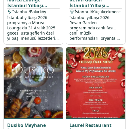
İstanbul Yılbaşı
İstanbul Yılbaşı
Programı 2026
Programı 2026
İstanbul/Bakırköy
İstanbul/Küçükçekmece
İstanbul yılbaşı 2026
İstanbul yılbaşı 2026
programıyla Marea
Revan Garden
Lounge'da 31 Aralık 2025
programında canlı fasıl,
gecesi usta şeflerin özel
canlı müzik
yılbaşı menüsü lezzetleri,
performansları, oryantal
Bilal Yıldırım canlı
show ve DJ partisi ile dolu
performans, oryantal show
dolu bir 31 Aralık 2025
ve DJ performans sizleri
yılbaşı gecesi sizleri
bekliyor.
bekliyor.
Dusiko Meyhane
Laurel Restaurant