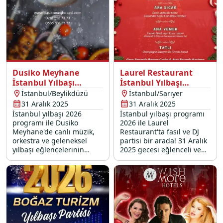
Dusiko Meyhane
Laurel Restaurant
İstanbul Yılbaşı
İstanbul Yılbaşı
Programı 2026
Programı 2026
İstanbul/Beylikdüzü
İstanbul/Sarıyer
31 Aralık 2025
31 Aralık 2025
İstanbul yılbaşı 2026
İstanbul yılbaşı programı
programı ile Dusiko
2026 ile Laurel
Meyhane'de canlı müzik,
Restaurant'ta fasıl ve DJ
orkestra ve geleneksel
partisi bir arada! 31 Aralık
yılbaşı eğlencelerinin
2025 gecesi eğlenceli ve
vazgeçilmezi dansöz
lezzet şöleni ile dolu bir
performansıyla, sabahın
programda yeriniz almak
ilk ışıklarına kadar sürecek
için hemen rezervasyon
bir eğlenceye davetlisiniz.
yapın.