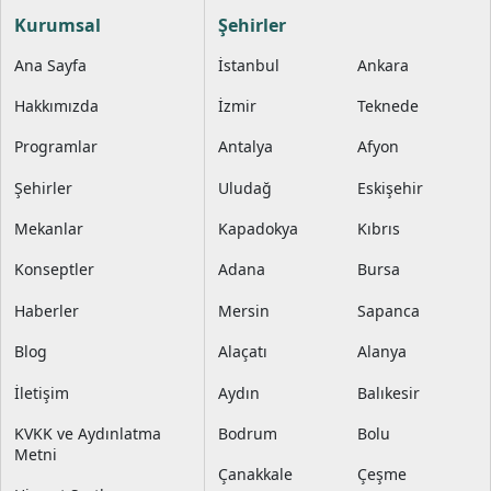
2026 yılına muhteşem bir
Kurumsal
Şehirler
başlangıç yapmanızı
sağlıyoruz. Profesyonel
Ana Sayfa
İstanbul
Ankara
ekibimiz ve kaliteli hizmet
anlayışımızla birleşen bu
benzersiz Boğaz turunda,
Hakkımızda
İzmir
Teknede
sevdiklerinizle birlikte
eğlencenin tadına
Programlar
Antalya
Afyon
doyacağınız eşsiz bir
kutlama sizi bekliyor.
Şehirler
Uludağ
Eskişehir
Mekanlar
Kapadokya
Kıbrıs
Konseptler
Adana
Bursa
Haberler
Mersin
Sapanca
Blog
Alaçatı
Alanya
İletişim
Aydın
Balıkesir
KVKK ve Aydınlatma
Bodrum
Bolu
Metni
Çanakkale
Çeşme