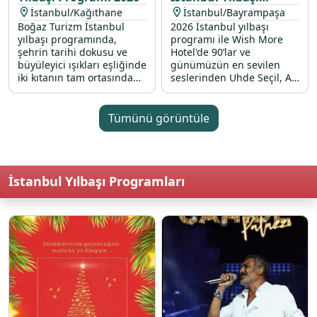
Programı 2026
İstanbul/Kağıthane
İstanbul/Bayrampaşa
Boğaz Turizm İstanbul
2026 İstanbul yılbaşı
yılbaşı programında,
programı ile Wish More
şehrin tarihi dokusu ve
Hotel'de 90’lar ve
büyüleyici ışıkları eşliğinde
günümüzün en sevilen
iki kıtanın tam ortasında
seslerinden Uhde Seçil, Ali
unutulmaz bir geceye
Güven ve Gül Çetin’in canlı
davetlisiniz. Modern
performanslarıyla renkli
teknemizin konforlu
bir 31 Aralık 2025 gecesi
Tümünü görüntüle
atmosferinde, canlı DJ
sizi bekliyor.
performansları ve
gökyüzünü renklendiren
havai fişek gösterileriyle
İstanbul Yılbaşı Programları
2026 yılına muhteşem bir
başlangıç yapmanızı
sağlıyoruz. Profesyonel
ekibimiz ve kaliteli hizmet
anlayışımızla birleşen bu
benzersiz Boğaz turunda,
sevdiklerinizle birlikte
eğlencenin tadına
doyacağınız eşsiz bir
kutlama sizi bekliyor.