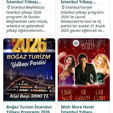
İstanbul Yılbaşı
İstanbul Yılbaşı
Programı 2026
Programı 2026
İstanbul/Beylikdüzü
İstanbul/Sarıyer
İstanbul yılbaşı 2026
İstanbul yılbaşı programı
programı ile Dusiko
2026 ile Laurel
Meyhane'de canlı müzik,
Restaurant'ta fasıl ve DJ
orkestra ve geleneksel
partisi bir arada! 31 Aralık
yılbaşı eğlencelerinin
2025 gecesi eğlenceli ve
vazgeçilmezi dansöz
lezzet şöleni ile dolu bir
performansıyla, sabahın
programda yeriniz almak
ilk ışıklarına kadar sürecek
için hemen rezervasyon
bir eğlenceye davetlisiniz.
yapın.
Boğaz Turizm İstanbul
Wish More Hotel
Yılbaşı Programı 2026
İstanbul Yılbaşı