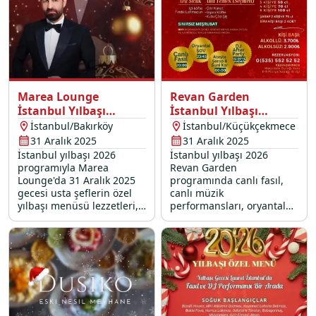
Marea Lounge
Revan Garden
İstanbul Yılbaşı
İstanbul Yılbaşı
Programı 2026
Programı 2026
İstanbul/Bakırköy
İstanbul/Küçükçekmece
31 Aralık 2025
31 Aralık 2025
İstanbul yılbaşı 2026
İstanbul yılbaşı 2026
programıyla Marea
Revan Garden
Lounge'da 31 Aralık 2025
programında canlı fasıl,
gecesi usta şeflerin özel
canlı müzik
yılbaşı menüsü lezzetleri,
performansları, oryantal
Bilal Yıldırım canlı
show ve DJ partisi ile dolu
performans, oryantal show
dolu bir 31 Aralık 2025
ve DJ performans sizleri
yılbaşı gecesi sizleri
bekliyor.
bekliyor.