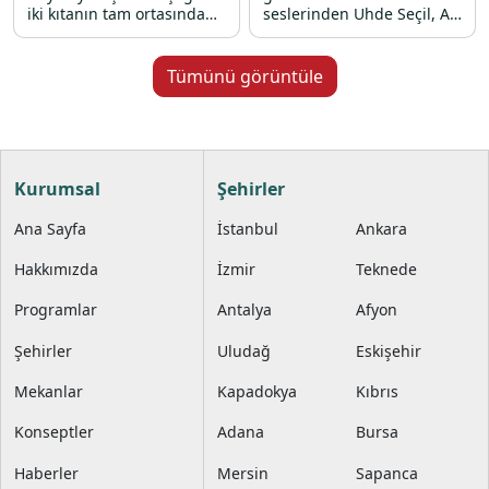
iki kıtanın tam ortasında
seslerinden Uhde Seçil, Ali
unutulmaz bir geceye
Güven ve Gül Çetin’in canlı
davetlisiniz. Modern
performanslarıyla renkli
teknemizin konforlu
bir 31 Aralık 2025 gecesi
Tümünü görüntüle
atmosferinde, canlı DJ
sizi bekliyor.
performansları ve
gökyüzünü renklendiren
havai fişek gösterileriyle
2026 yılına muhteşem bir
Kurumsal
Şehirler
başlangıç yapmanızı
sağlıyoruz. Profesyonel
Ana Sayfa
İstanbul
Ankara
ekibimiz ve kaliteli hizmet
anlayışımızla birleşen bu
benzersiz Boğaz turunda,
Hakkımızda
İzmir
Teknede
sevdiklerinizle birlikte
eğlencenin tadına
Programlar
Antalya
Afyon
doyacağınız eşsiz bir
kutlama sizi bekliyor.
Şehirler
Uludağ
Eskişehir
Mekanlar
Kapadokya
Kıbrıs
Konseptler
Adana
Bursa
Haberler
Mersin
Sapanca