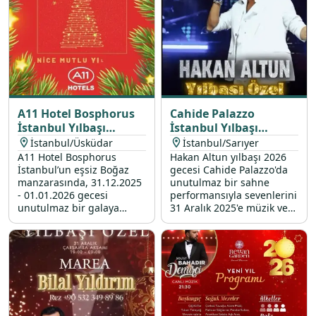
A11 Hotel Bosphorus
Cahide Palazzo
İstanbul Yılbaşı
İstanbul Yılbaşı
Programı 2026
Programı 2026
İstanbul/Üsküdar
İstanbul/Sarıyer
A11 Hotel Bosphorus
Hakan Altun yılbaşı 2026
İstanbul’un eşsiz Boğaz
gecesi Cahide Palazzo'da
manzarasında, 31.12.2025
unutulmaz bir sahne
- 01.01.2026 gecesi
performansıyla sevenlerini
unutulmaz bir galaya
31 Aralık 2025'e müzik ve
davetlisiniz. Üsküdar’da en
eğlence dolu bir vedaya
özel yılbaşı konserleri ve
davet ediyor.
yılbaşı etkinlikleri ile yeni
yıla merhaba deyin. Seçkin
yılbaşı mekanları arasında
fark yaratan otelimizde
yerinizi ayırtın!