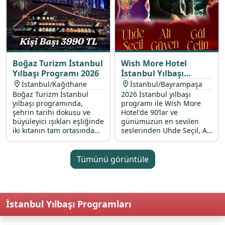
Boğaz Turizm İstanbul
Wish More Hotel
Yılbaşı Programı 2026
İstanbul Yılbaşı
Programı 2026
İstanbul/Kağıthane
İstanbul/Bayrampaşa
Boğaz Turizm İstanbul
2026 İstanbul yılbaşı
yılbaşı programında,
programı ile Wish More
şehrin tarihi dokusu ve
Hotel'de 90’lar ve
büyüleyici ışıkları eşliğinde
günümüzün en sevilen
iki kıtanın tam ortasında
seslerinden Uhde Seçil, Ali
unutulmaz bir geceye
Güven ve Gül Çetin’in canlı
davetlisiniz. Modern
performanslarıyla renkli
teknemizin konforlu
bir 31 Aralık 2025 gecesi
Tümünü görüntüle
atmosferinde, canlı DJ
sizi bekliyor.
performansları ve
gökyüzünü renklendiren
havai fişek gösterileriyle
İstanbul Yılbaşı Programları
2026 yılına muhteşem bir
başlangıç yapmanızı
sağlıyoruz. Profesyonel