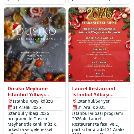
Bilal Yıldırım canlı
show ve DJ partisi ile dolu
performans, oryantal show
dolu bir 31 Aralık 2025
ve DJ performans sizleri
yılbaşı gecesi sizleri
bekliyor.
bekliyor.
Dusiko Meyhane
Laurel Restaurant
İstanbul Yılbaşı
İstanbul Yılbaşı
Programı 2026
Programı 2026
İstanbul/Beylikdüzü
İstanbul/Sarıyer
31 Aralık 2025
31 Aralık 2025
İstanbul yılbaşı 2026
İstanbul yılbaşı programı
programı ile Dusiko
2026 ile Laurel
Meyhane'de canlı müzik,
Restaurant'ta fasıl ve DJ
orkestra ve geleneksel
partisi bir arada! 31 Aralık