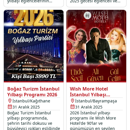
yılbaşı eğlencelerinin
2025 gecesi eğlenceli ve
vazgeçilmezi dansöz
lezzet şöleni ile dolu bir
performansıyla, sabahın
programda yeriniz almak
ilk ışıklarına kadar sürecek
için hemen rezervasyon
bir eğlenceye davetlisiniz.
yapın.
Boğaz Turizm İstanbul
Wish More Hotel
Yılbaşı Programı 2026
İstanbul Yılbaşı
Programı 2026
İstanbul/Kağıthane
İstanbul/Bayrampaşa
31 Aralık 2025
31 Aralık 2025
Boğaz Turizm İstanbul
2026 İstanbul yılbaşı
yılbaşı programında,
programı ile Wish More
şehrin tarihi dokusu ve
Hotel'de 90’lar ve
büyüleyici ışıkları eşliğinde
günümüzün en sevilen