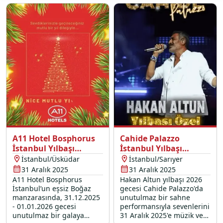
ekibimiz ve kaliteli hizmet
anlayışımızla birleşen bu
benzersiz Boğaz turunda,
sevdiklerinizle birlikte
eğlencenin tadına
doyacağınız eşsiz bir
kutlama sizi bekliyor.
A11 Hotel Bosphorus
Cahide Palazzo
İstanbul Yılbaşı
İstanbul Yılbaşı
Programı 2026
Programı 2026
İstanbul/Üsküdar
İstanbul/Sarıyer
31 Aralık 2025
31 Aralık 2025
A11 Hotel Bosphorus
Hakan Altun yılbaşı 2026
İstanbul’un eşsiz Boğaz
gecesi Cahide Palazzo'da
manzarasında, 31.12.2025
unutulmaz bir sahne
- 01.01.2026 gecesi
performansıyla sevenlerini
unutulmaz bir galaya
31 Aralık 2025'e müzik ve