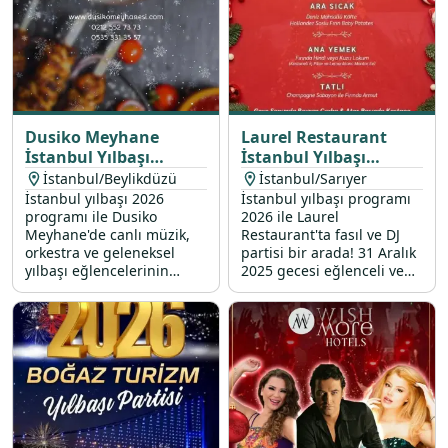
Dusiko Meyhane
Laurel Restaurant
İstanbul Yılbaşı
İstanbul Yılbaşı
Programı 2026
Programı 2026
İstanbul/Beylikdüzü
İstanbul/Sarıyer
İstanbul yılbaşı 2026
İstanbul yılbaşı programı
programı ile Dusiko
2026 ile Laurel
Meyhane'de canlı müzik,
Restaurant'ta fasıl ve DJ
orkestra ve geleneksel
partisi bir arada! 31 Aralık
yılbaşı eğlencelerinin
2025 gecesi eğlenceli ve
vazgeçilmezi dansöz
lezzet şöleni ile dolu bir
performansıyla, sabahın
programda yeriniz almak
ilk ışıklarına kadar sürecek
için hemen rezervasyon
bir eğlenceye davetlisiniz.
yapın.