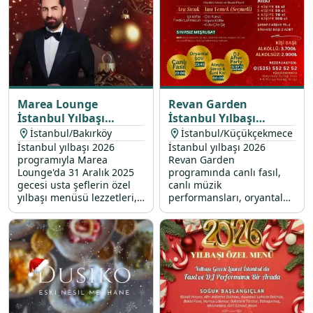
Marea Lounge
Revan Garden
İstanbul Yılbaşı
İstanbul Yılbaşı
Programı 2026
Programı 2026
İstanbul/Bakırköy
İstanbul/Küçükçekmece
İstanbul yılbaşı 2026
İstanbul yılbaşı 2026
programıyla Marea
Revan Garden
Lounge'da 31 Aralık 2025
programında canlı fasıl,
gecesi usta şeflerin özel
canlı müzik
yılbaşı menüsü lezzetleri,
performansları, oryantal
Bilal Yıldırım canlı
show ve DJ partisi ile dolu
performans, oryantal show
dolu bir 31 Aralık 2025
ve DJ performans sizleri
yılbaşı gecesi sizleri
bekliyor.
bekliyor.