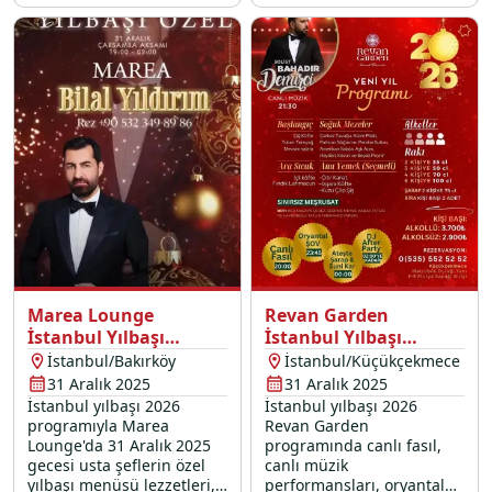
davetlisiniz. Üsküdar’da en
eğlence dolu bir vedaya
özel yılbaşı konserleri ve
davet ediyor.
yılbaşı etkinlikleri ile yeni
yıla merhaba deyin. Seçkin
yılbaşı mekanları arasında
fark yaratan otelimizde
yerinizi ayırtın!
Marea Lounge
Revan Garden
İstanbul Yılbaşı
İstanbul Yılbaşı
Programı 2026
Programı 2026
İstanbul/Bakırköy
İstanbul/Küçükçekmece
31 Aralık 2025
31 Aralık 2025
İstanbul yılbaşı 2026
İstanbul yılbaşı 2026
programıyla Marea
Revan Garden
Lounge'da 31 Aralık 2025
programında canlı fasıl,
gecesi usta şeflerin özel
canlı müzik
yılbaşı menüsü lezzetleri,
performansları, oryantal