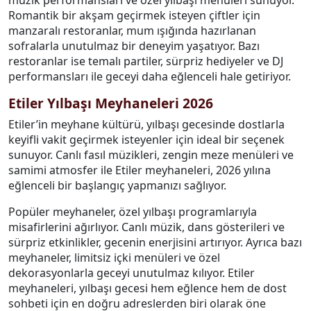
müzik performansları ve özel yılbaşı menüleri sunuyor.
Romantik bir akşam geçirmek isteyen çiftler için
manzaralı restoranlar, mum ışığında hazırlanan
sofralarla unutulmaz bir deneyim yaşatıyor. Bazı
restoranlar ise temalı partiler, sürpriz hediyeler ve DJ
performansları ile geceyi daha eğlenceli hale getiriyor.
Etiler Yılbaşı Meyhaneleri 2026
Etiler’in meyhane kültürü, yılbaşı gecesinde dostlarla
keyifli vakit geçirmek isteyenler için ideal bir seçenek
sunuyor. Canlı fasıl müzikleri, zengin meze menüleri ve
samimi atmosfer ile Etiler meyhaneleri, 2026 yılına
eğlenceli bir başlangıç yapmanızı sağlıyor.
Popüler meyhaneler, özel yılbaşı programlarıyla
misafirlerini ağırlıyor. Canlı müzik, dans gösterileri ve
sürpriz etkinlikler, gecenin enerjisini artırıyor. Ayrıca bazı
meyhaneler, limitsiz içki menüleri ve özel
dekorasyonlarla geceyi unutulmaz kılıyor. Etiler
meyhaneleri, yılbaşı gecesi hem eğlence hem de dost
sohbeti için en doğru adreslerden biri olarak öne