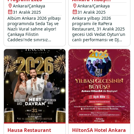
Programı 2026
Ankara/Çankaya
Ankara/Çankaya
31 Aralık 2025
31 Aralık 2025
Albüm Ankara 2026 yılbaşı
Ankara yılbaşı 2026
programında Seda Taş ve
programı ile RaPera
Nazlı Vural sahne alıyor!
Restaurant, 31 Aralık 2025
Çankaya Filistin
gecesi Udi Vedat Oytun'un
Caddesi'nde sınırsız
canlı performansı ve DJ
eğlence ve müzik dolu bir
Platinium'un eğlenceyi
gala için hemen yerinizi
doruğa çıkaracak yılbaşı
ayırtın.
partisi ile unutulmaz bir
deneyim vaat ediyor.
Hausa Restaurant
HiltonSA Hotel Ankara