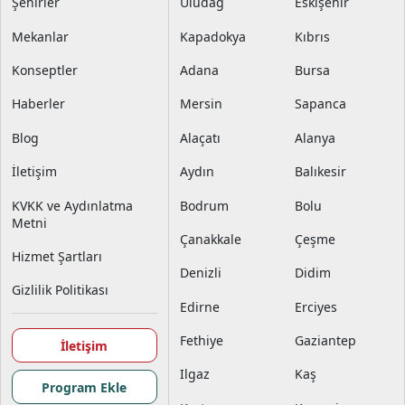
Şehirler
Uludağ
Eskişehir
Mekanlar
Kapadokya
Kıbrıs
Konseptler
Adana
Bursa
Haberler
Mersin
Sapanca
Blog
Alaçatı
Alanya
İletişim
Aydın
Balıkesir
KVKK ve Aydınlatma
Bodrum
Bolu
Metni
Çanakkale
Çeşme
Hizmet Şartları
Denizli
Didim
Gizlilik Politikası
Edirne
Erciyes
Fethiye
Gaziantep
İletişim
Ilgaz
Kaş
Program Ekle