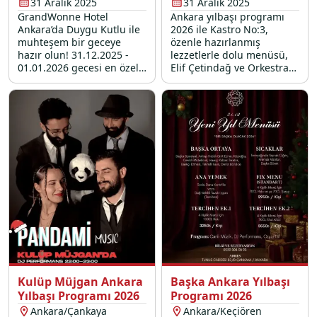
31 Aralık 2025
31 Aralık 2025
GrandWonne Hotel
Ankara yılbaşı programı
Ankara’da Duygu Kutlu ile
2026 ile Kastro No:3,
muhteşem bir geceye
özenle hazırlanmış
hazır olun! 31.12.2025 -
lezzetlerle dolu menüsü,
01.01.2026 gecesi en özel
Elif Çetindağ ve Orkestrası
yılbaşı konserleri,
canlı performans ve DJ
eğlenceli yılbaşı etkinlikleri
partisi ile 31 Aralık 2025
ve sürprizlerle dolu yılbaşı
gecesini bambaşka bir
mekanları arasında
deneyime dönüştürüyor.
Çankaya'da fark
yaratıyoruz.
Kulüp Müjgan Ankara
Başka Ankara Yılbaşı
Yılbaşı Programı 2026
Programı 2026
Ankara/Çankaya
Ankara/Keçiören