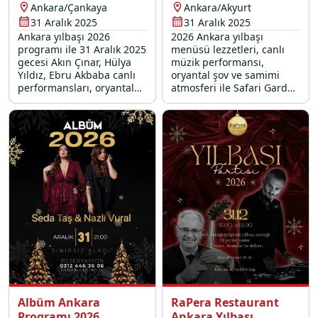
Programı 2026
Yılbaşı Programı 2026
Ankara/Çankaya
Ankara/Akyurt
31 Aralık 2025
31 Aralık 2025
Ankara yılbaşı 2026
2026 Ankara yılbaşı
programı ile 31 Aralık 2025
menüsü lezzetleri, canlı
gecesi Akın Çınar, Hülya
müzik performansı,
Yıldız, Ebru Akbaba canlı
oryantal şov ve samimi
performansları, oryantal
atmosferi ile Safari Garden
show ve eşsiz lezzetlerle
Esenboğa sizleri eşsiz bir
dolu bir yılbaşı menüsü
31 Aralık 2025 gecesine
Sandal Restaurant'ta sizi
davet ediyor.
bekliyor.
Albüm Ankara
RaPera Restaurant
Programı 2026
Ankara Yılbaşı