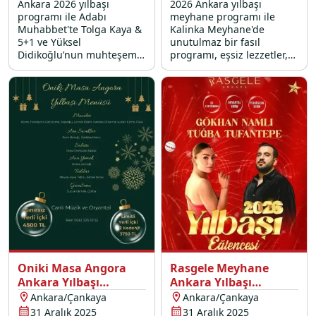
Ankara 2026 yılbaşı
2026 Ankara yılbaşı
programı ile Adabı
meyhane programı ile
Muhabbet'te Tolga Kaya &
Kalinka Meyhane'de
5+1 ve Yüksel
unutulmaz bir fasıl
Didikoğlu’nun muhteşem
programı, eşsiz lezzetler,
canlı performansları ve
oryantal show ve dahası
oryantal show eşsiz yılbaşı
sizleri bekliyor.
menüsüne eşlik ediyor.
Oniki Masa Angora
Rasgele Meyhane
Ankara Yılbaşı
Ankara Yılbaşı
Programı 2026
Programı 2026
Ankara/Çankaya
Ankara/Çankaya
31 Aralık 2025
31 Aralık 2025