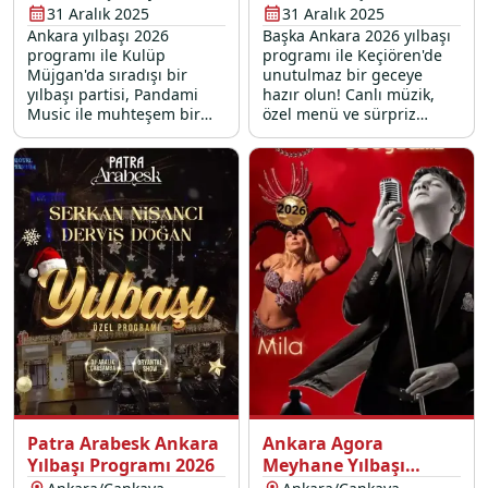
31 Aralık 2025
31 Aralık 2025
Ankara yılbaşı 2026
Başka Ankara 2026 yılbaşı
programı ile Kulüp
programı ile Keçiören'de
Müjgan'da sıradışı bir
unutulmaz bir geceye
yılbaşı partisi, Pandami
hazır olun! Canlı müzik,
Music ile muhteşem bir
özel menü ve sürpriz
sahne performansı ve
eğlencelerle yeni yıla
yılbaşı ziyafeti sizleri
"başka" bir başlangıç
bekliyor.
yapın. Hemen rezervasyon
yapın!
Patra Arabesk Ankara
Ankara Agora
Yılbaşı Programı 2026
Meyhane Yılbaşı
Programı 2026