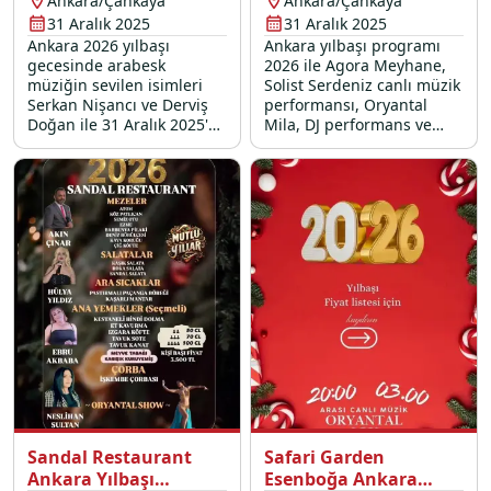
Ankara/Çankaya
Ankara/Çankaya
31 Aralık 2025
31 Aralık 2025
Ankara 2026 yılbaşı
Ankara yılbaşı programı
gecesinde arabesk
2026 ile Agora Meyhane,
müziğin sevilen isimleri
Solist Serdeniz canlı müzik
Serkan Nişancı ve Derviş
performansı, Oryantal
Doğan ile 31 Aralık 2025'e
Mila, DJ performans ve
unutulmaz bir veda etmek
özel yılbaşı menüsü
için Patra Arabesk'e
lezzetleriyle sizleri
davetlisiniz.
bekliyor.
Sandal Restaurant
Safari Garden
Ankara Yılbaşı
Esenboğa Ankara