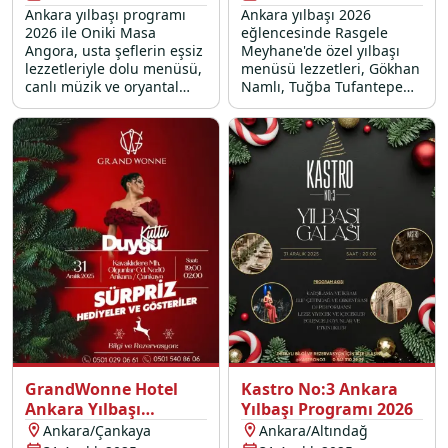
Ankara yılbaşı programı
Ankara yılbaşı 2026
2026 ile Oniki Masa
eğlencesinde Rasgele
Angora, usta şeflerin eşsiz
Meyhane'de özel yılbaşı
lezzetleriyle dolu menüsü,
menüsü lezzetleri, Gökhan
canlı müzik ve oryantal
Namlı, Tuğba Tufantepe
show ile 31 Aralık 2025
canlı performansları, DJ
gecesini unutulmaz bir
partisi, oryantal ve
anıya dönüştürüyor.
perküsyon show sizleri
bekliyor.
GrandWonne Hotel
Kastro No:3 Ankara
Ankara Yılbaşı
Yılbaşı Programı 2026
Programı 2026
Ankara/Çankaya
Ankara/Altındağ