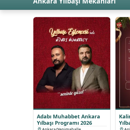
Ankara Yılbaşı Mekanları
Adabı Muhabbet Ankara
Kal
Yılbaşı Programı 2026
Yılb
Ankara/Yenimahalle
An