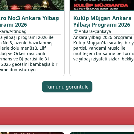
ro No:3 Ankara Yılbaşı
Kulüp Müjgan Ankara
gramı 2026
Yılbaşı Programı 2026
kara/Altındağ
Ankara/Çankaya
a yılbaşı programı 2026 ile
Ankara yılbaşı 2026 programı 
o No:3, özenle hazırlanmış
Kulüp Müjgan'da sıradışı bir y
tlerle dolu menüsü, Elif
partisi, Pandami Music ile
dağ ve Orkestrası canlı
muhteşem bir sahne perform
rmans ve DJ partisi ile 31
ve yılbaşı ziyafeti sizleri bekliy
k 2025 gecesini bambaşka bir
ime dönüştürüyor.
Tümünü görüntüle