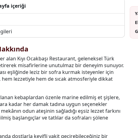
ayfa içeriği
Y
E
gileri
G
Hakkında
er alan Kıyı Ocakbaşı Restaurant, geleneksel Türk
tirerek misafirlerine unutulmaz bir deneyim sunuyor.
ı eşliğinde leziz bir sofra kurmak isteyenler için
, hem lezzetiyle hem de sıcak atmosferiyle dikkat
rlanan kebaplardan özenle marine edilmiş et şişlere,
ara kadar her damak tadına uygun seçenekler
, mekânın odun ateşinin sağladığı eşsiz lezzet farkını
rilmiş başlangıçlar ve tatlılar da sofraları şölene
da dostlarla keyifli vakit geçirebileceğiniz bir