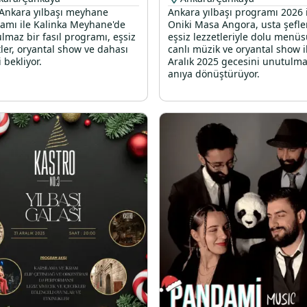
Ankara yılbaşı meyhane
Ankara yılbaşı programı 2026 
amı ile Kalinka Meyhane'de
Oniki Masa Angora, usta şefle
lmaz bir fasıl programı, eşsiz
eşsiz lezzetleriyle dolu menüs
tler, oryantal show ve dahası
canlı müzik ve oryantal show i
i bekliyor.
Aralık 2025 gecesini unutulma
anıya dönüştürüyor.