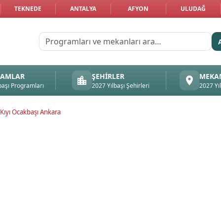
TEKNEDE
ANTALYA
AFYON
ULUDAĞ
RAMLAR
ŞEHIRLER
MEKA
başı Programları
2027 Yılbaşı Şehirleri
2027 Yı
 Kıyı Ocakbaşı Ankara