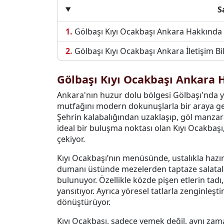
S
Gölbaşı Kıyı Ocakbaşı Ankara Hakkında
Gölbaşı Kıyı Ocakbaşı Ankara İletişim Bil
Gölbaşı Kıyı Ocakbaşı Ankara 
Ankara'nın huzur dolu bölgesi Gölbaşı'nda y
mutfağını modern dokunuşlarla bir araya ge
Şehrin kalabalığından uzaklaşıp, göl manzaras
ideal bir buluşma noktası olan Kıyı Ocakbaşı
çekiyor.
Kıyı Ocakbaşı’nın menüsünde, ustalıkla hazı
dumanı üstünde mezelerden taptaze salatal
bulunuyor. Özellikle közde pişen etlerin tadı
yansıtıyor. Ayrıca yöresel tatlarla zenginleşti
dönüştürüyor.
Kıyı Ocakbaşı, sadece yemek değil, aynı zaman