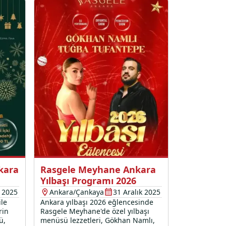
kara
Rasgele Meyhane Ankara
Yılbaşı Programı 2026
k 2025
Ankara/Çankaya
31 Aralık 2025
ile
Ankara yılbaşı 2026 eğlencesinde
rin
Rasgele Meyhane'de özel yılbaşı
ü,
menüsü lezzetleri, Gökhan Namlı,