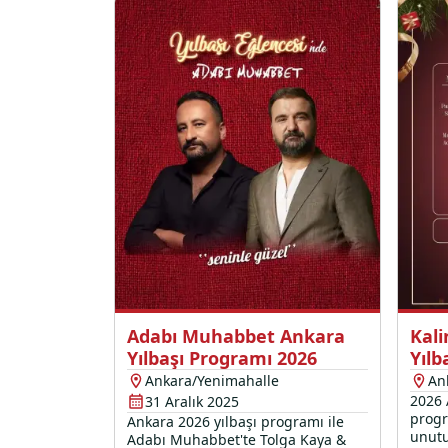
Adabı Muhabbet Ankara
Kal
Yılbaşı Programı 2026
Yılb
Ankara/Yenimahalle
An
2026 
31 Aralık 2025
progr
Ankara 2026 yılbaşı programı ile
unutu
Adabı Muhabbet'te Tolga Kaya &