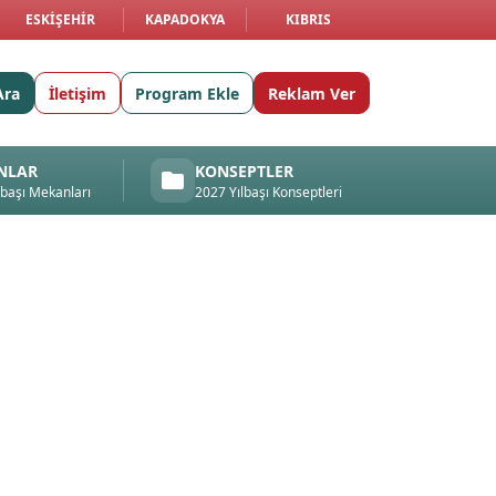
ESKIŞEHIR
KAPADOKYA
KIBRIS
Ara
İletişim
Program Ekle
Reklam Ver
NLAR
KONSEPTLER
lbaşı Mekanları
2027 Yılbaşı Konseptleri