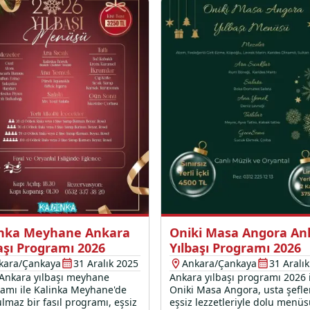
inka Meyhane Ankara
Oniki Masa Angora An
aşı Programı 2026
Yılbaşı Programı 2026
kara/Çankaya
31 Aralık 2025
Ankara/Çankaya
31 Aralı
Ankara yılbaşı meyhane
Ankara yılbaşı programı 2026 
amı ile Kalinka Meyhane'de
Oniki Masa Angora, usta şefle
lmaz bir fasıl programı, eşsiz
eşsiz lezzetleriyle dolu menüs