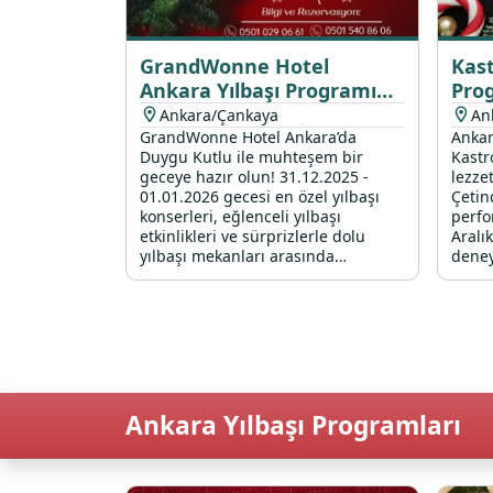
GrandWonne Hotel
Kast
Ankara Yılbaşı Programı
Pro
2026
Ankara/Çankaya
An
GrandWonne Hotel Ankara’da
Ankar
Duygu Kutlu ile muhteşem bir
Kastr
geceye hazır olun! 31.12.2025 -
lezze
01.01.2026 gecesi en özel yılbaşı
Çetin
konserleri, eğlenceli yılbaşı
perfo
etkinlikleri ve sürprizlerle dolu
Aralı
yılbaşı mekanları arasında
deney
Çankaya'da fark yaratıyoruz.
Ankara Yılbaşı Programları