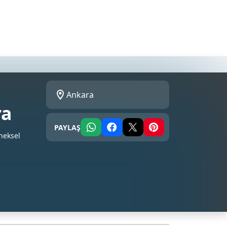
Ankara
ra
PAYLAŞ
neksel