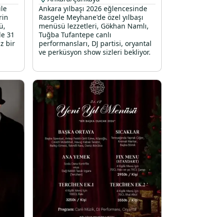
ile
Ankara yılbaşı 2026 eğlencesinde
rin
Rasgele Meyhane'de özel yılbaşı
ü,
menüsü lezzetleri, Gökhan Namlı,
le 31
Tuğba Tufantepe canlı
z bir
performansları, DJ partisi, oryantal
ve perküsyon show sizleri bekliyor.