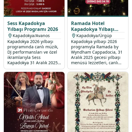
Sess Kapadokya
Ramada Hotel
Yılbaşı Programı 2026
Kapadokya Yılbaşı
Programı 2026
Kapadokya/Avanos
Kapadokya/Ürgüp
Kapadokya 2026 yılbaşı
Kapadokya yılbaşı 2026
programında canlı müzik,
programıyla Ramada by
DJ performansları ve özel
Wyndham Cappadocia, 31
ikramlarıyla Sess
Aralık 2025 gecesi yılbaşı
Kapadokya 31 Aralık 2025
menüsü lezzetleri, canlı
gecesi sizleri
müzik ve özel ikramlarla
unutulmayacak bir
unutulmaz bir gecenin
eğlenceye davet ediyor.
kapılarını aralıyor.