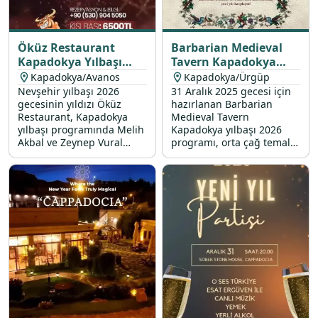
Öküz Restaurant
Barbarian Medieval
Kapadokya Yılbaşı
Tavern Kapadokya
Programı 2026
Yılbaşı Programı 2026
Kapadokya/Avanos
Kapadokya/Ürgüp
Nevşehir yılbaşı 2026
31 Aralık 2025 gecesi için
gecesinin yıldızı Öküz
hazırlanan Barbarian
Restaurant, Kapadokya
Medieval Tavern
yılbaşı programında Melih
Kapadokya yılbaşı 2026
Akbal ve Zeynep Vural
programı, orta çağ temalı
sahne performansları, özel
canlı müzik ve eşsiz
yılbaşı menüsü ve
lezzetlerden oluşan yılbaşı
dahasıyla sizi bekliyor.
menüsü ile sizleri bekliyor.