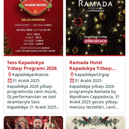
2026 programı sizi
bekliyor.
Sess Kapadokya
Ramada Hotel
Yılbaşı Programı 2026
Kapadokya Yılbaşı
Programı 2026
Kapadokya/Avanos
Kapadokya/Ürgüp
31 Aralık 2025
31 Aralık 2025
Kapadokya 2026 yılbaşı
Kapadokya yılbaşı 2026
programında canlı müzik,
programıyla Ramada by
DJ performansları ve özel
Wyndham Cappadocia, 31
ikramlarıyla Sess
Aralık 2025 gecesi yılbaşı
Kapadokya 31 Aralık 2025
menüsü lezzetleri, canlı
gecesi sizleri
müzik ve özel ikramlarla
unutulmayacak bir
unutulmaz bir gecenin
eğlenceye davet ediyor.
kapılarını aralıyor.