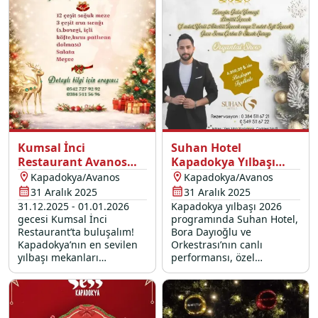
Kumsal İnci
Suhan Hotel
Restaurant Avanos
Kapadokya Yılbaşı
Yılbaşı Programı 2026
Programı 2026
Kapadokya/Avanos
Kapadokya/Avanos
31 Aralık 2025
31 Aralık 2025
31.12.2025 - 01.01.2026
Kapadokya yılbaşı 2026
gecesi Kumsal İnci
programında Suhan Hotel,
Restaurant’ta buluşalım!
Bora Dayıoğlu ve
Kapadokya’nın en sevilen
Orkestrası’nın canlı
yılbaşı mekanları
performansı, özel
arasındaki restoranımızda;
lezzetlerle dolu yılbaşı
canlı yılbaşı konserleri ve
menüsü ve yılbaşı
eğlenceli yılbaşı etkinlikleri
sürprizleri ile sizleri
ile dolu unutulmaz bir
bekliyor.