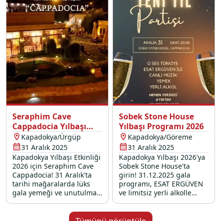
Seraphim Cave
Sobek Stone House
Cappadocia Yılbaşı
Yılbaşı Programı 2026
Programı 2026
Kapadokya/Ürgüp
Kapadokya/Göreme
31 Aralık 2025
31 Aralık 2025
Kapadokya Yılbaşı Etkinliği
Kapadokya Yılbaşı 2026'ya
2026 için Seraphim Cave
Sobek Stone House'ta
Cappadocia! 31 Aralık'ta
girin! 31.12.2025 gala
tarihi mağaralarda lüks
programı, ESAT ERGÜVEN
gala yemeği ve unutulmaz
ve limitsiz yerli alkolle
yılbaşı programı!
unutulmaz bir yılbaşı
etkinliği.
Tümünü görüntüle