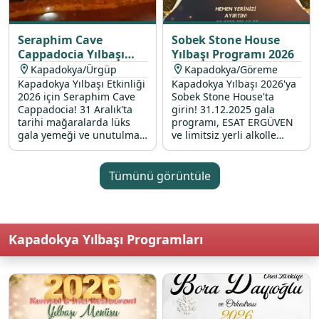
Seraphim Cave
Sobek Stone House
Cappadocia Yılbaşı
Yılbaşı Programı 2026
Programı 2026
Kapadokya/Ürgüp
Kapadokya/Göreme
Kapadokya Yılbaşı Etkinliği
Kapadokya Yılbaşı 2026'ya
2026 için Seraphim Cave
Sobek Stone House'ta
Cappadocia! 31 Aralık'ta
girin! 31.12.2025 gala
tarihi mağaralarda lüks
programı, ESAT ERGÜVEN
gala yemeği ve unutulmaz
ve limitsiz yerli alkolle
yılbaşı programı!
unutulmaz bir yılbaşı
etkinliği.
Tümünü görüntüle
Kapadokya Yılbaşı Programları