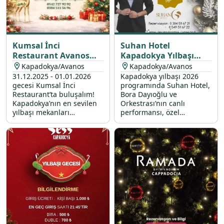
Kumsal İnci
Suhan Hotel
Restaurant Avanos
Kapadokya Yılbaşı
Yılbaşı Programı 2026
Programı 2026
Kapadokya/Avanos
Kapadokya/Avanos
31.12.2025 - 01.01.2026
Kapadokya yılbaşı 2026
gecesi Kumsal İnci
programında Suhan Hotel,
Restaurant’ta buluşalım!
Bora Dayıoğlu ve
Kapadokya’nın en sevilen
Orkestrası’nın canlı
yılbaşı mekanları
performansı, özel
arasındaki restoranımızda;
lezzetlerle dolu yılbaşı
canlı yılbaşı konserleri ve
menüsü ve yılbaşı
eğlenceli yılbaşı etkinlikleri
sürprizleri ile sizleri
ile dolu unutulmaz bir
bekliyor.
2026 programı sizi
bekliyor.