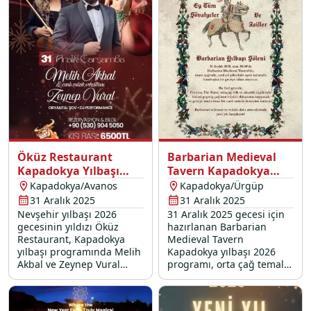
Öküz Restaurant
Barbarian Medieval
Kapadokya Yılbaşı
Tavern Kapadokya
Programı 2026
Yılbaşı Programı 2026
Kapadokya/Avanos
Kapadokya/Ürgüp
31 Aralık 2025
31 Aralık 2025
Nevşehir yılbaşı 2026
31 Aralık 2025 gecesi için
gecesinin yıldızı Öküz
hazırlanan Barbarian
Restaurant, Kapadokya
Medieval Tavern
yılbaşı programında Melih
Kapadokya yılbaşı 2026
Akbal ve Zeynep Vural
programı, orta çağ temalı
sahne performansları, özel
canlı müzik ve eşsiz
yılbaşı menüsü ve
lezzetlerden oluşan yılbaşı
dahasıyla sizi bekliyor.
menüsü ile sizleri bekliyor.