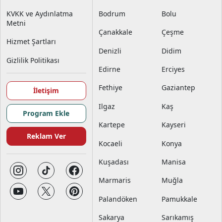
KVKK ve Aydınlatma
Bodrum
Bolu
Metni
Çanakkale
Çeşme
Hizmet Şartları
Denizli
Didim
Gizlilik Politikası
Edirne
Erciyes
Fethiye
Gaziantep
İletişim
Ilgaz
Kaş
Program Ekle
Kartepe
Kayseri
Reklam Ver
Kocaeli
Konya
Kuşadası
Manisa
Marmaris
Muğla
Palandöken
Pamukkale
Sakarya
Sarıkamış