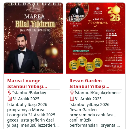
özel yılbaşı konserleri ve
davet ediyor.
yılbaşı etkinlikleri ile yeni
yıla merhaba deyin. Seçkin
yılbaşı mekanları arasında
fark yaratan otelimizde
yerinizi ayırtın!
Marea Lounge
Revan Garden
İstanbul Yılbaşı
İstanbul Yılbaşı
Programı 2026
Programı 2026
İstanbul/Bakırköy
İstanbul/Küçükçekmece
31 Aralık 2025
31 Aralık 2025
İstanbul yılbaşı 2026
İstanbul yılbaşı 2026
programıyla Marea
Revan Garden
Lounge'da 31 Aralık 2025
programında canlı fasıl,
gecesi usta şeflerin özel
canlı müzik
yılbaşı menüsü lezzetleri,
performansları, oryantal