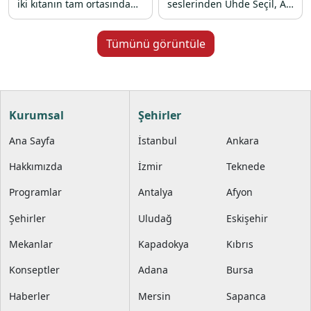
iki kıtanın tam ortasında
seslerinden Uhde Seçil, Ali
unutulmaz bir geceye
Güven ve Gül Çetin’in canlı
davetlisiniz. Modern
performanslarıyla renkli
teknemizin konforlu
bir 31 Aralık 2025 gecesi
Tümünü görüntüle
atmosferinde, canlı DJ
sizi bekliyor.
performansları ve
gökyüzünü renklendiren
havai fişek gösterileriyle
2026 yılına muhteşem bir
Kurumsal
Şehirler
başlangıç yapmanızı
sağlıyoruz. Profesyonel
Ana Sayfa
İstanbul
Ankara
ekibimiz ve kaliteli hizmet
anlayışımızla birleşen bu
benzersiz Boğaz turunda,
Hakkımızda
İzmir
Teknede
sevdiklerinizle birlikte
eğlencenin tadına
Programlar
Antalya
Afyon
doyacağınız eşsiz bir
kutlama sizi bekliyor.
Şehirler
Uludağ
Eskişehir
Mekanlar
Kapadokya
Kıbrıs
Konseptler
Adana
Bursa
Haberler
Mersin
Sapanca