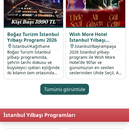
Boğaz Turizm İstanbul
Wish More Hotel
Yılbaşı Programı 2026
İstanbul Yılbaşı
Programı 2026
İstanbul/Kağıthane
İstanbul/Bayrampaşa
Boğaz Turizm İstanbul
2026 İstanbul yılbaşı
yılbaşı programında,
programı ile Wish More
şehrin tarihi dokusu ve
Hotel'de 90’lar ve
büyüleyici ışıkları eşliğinde
günümüzün en sevilen
iki kıtanın tam ortasında
seslerinden Uhde Seçil, Ali
unutulmaz bir geceye
Güven ve Gül Çetin’in canlı
davetlisiniz. Modern
performanslarıyla renkli
teknemizin konforlu
bir 31 Aralık 2025 gecesi
Tümünü görüntüle
atmosferinde, canlı DJ
sizi bekliyor.
performansları ve
gökyüzünü renklendiren
havai fişek gösterileriyle
İstanbul Yılbaşı Programları
2026 yılına muhteşem bir
başlangıç yapmanızı
sağlıyoruz. Profesyonel