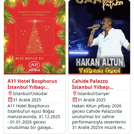
ekibimiz ve kaliteli hizmet
anlayışımızla birleşen bu
benzersiz Boğaz turunda,
sevdiklerinizle birlikte
eğlencenin tadına
doyacağınız eşsiz bir
kutlama sizi bekliyor.
A11 Hotel Bosphorus
Cahide Palazzo
İstanbul Yılbaşı
İstanbul Yılbaşı
Programı 2026
Programı 2026
İstanbul/Üsküdar
İstanbul/Sarıyer
31 Aralık 2025
31 Aralık 2025
A11 Hotel Bosphorus
Hakan Altun yılbaşı 2026
İstanbul’un eşsiz Boğaz
gecesi Cahide Palazzo'da
manzarasında, 31.12.2025
unutulmaz bir sahne
- 01.01.2026 gecesi
performansıyla sevenlerini
unutulmaz bir galaya
31 Aralık 2025'e müzik ve
davetlisiniz. Üsküdar’da en
eğlence dolu bir vedaya