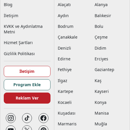
Blog
Alaçatı
Alanya
İletişim
Aydın
Balıkesir
KVKK ve Aydınlatma
Bodrum
Bolu
Metni
Çanakkale
Çeşme
Hizmet Şartları
Denizli
Didim
Gizlilik Politikası
Edirne
Erciyes
Fethiye
Gaziantep
İletişim
Ilgaz
Kaş
Program Ekle
Kartepe
Kayseri
Reklam Ver
Kocaeli
Konya
Kuşadası
Manisa
Marmaris
Muğla