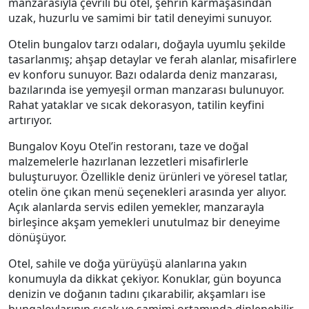
manzarasıyla çevrili bu otel, şehrin karmaşasından
uzak, huzurlu ve samimi bir tatil deneyimi sunuyor.
Otelin bungalov tarzı odaları, doğayla uyumlu şekilde
tasarlanmış; ahşap detaylar ve ferah alanlar, misafirlere
ev konforu sunuyor. Bazı odalarda deniz manzarası,
bazılarında ise yemyeşil orman manzarası bulunuyor.
Rahat yataklar ve sıcak dekorasyon, tatilin keyfini
artırıyor.
Bungalov Koyu Otel’in restoranı, taze ve doğal
malzemelerle hazırlanan lezzetleri misafirlerle
buluşturuyor. Özellikle deniz ürünleri ve yöresel tatlar,
otelin öne çıkan menü seçenekleri arasında yer alıyor.
Açık alanlarda servis edilen yemekler, manzarayla
birleşince akşam yemekleri unutulmaz bir deneyime
dönüşüyor.
Otel, sahile ve doğa yürüyüşü alanlarına yakın
konumuyla da dikkat çekiyor. Konuklar, gün boyunca
denizin ve doğanın tadını çıkarabilir, akşamları ise
bungalovlarının sıcak ve samimi ortamında dinlenebilir.