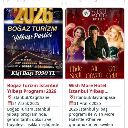
vazgeçilmezi dansöz
lezzet şöleni ile dolu bir
performansıyla, sabahın
programda yeriniz almak
ilk ışıklarına kadar sürecek
için hemen rezervasyon
bir eğlenceye davetlisiniz.
yapın.
Boğaz Turizm İstanbul
Wish More Hotel
Yılbaşı Programı 2026
İstanbul Yılbaşı
Programı 2026
İstanbul/Kağıthane
İstanbul/Bayrampaşa
31 Aralık 2025
31 Aralık 2025
Boğaz Turizm İstanbul
2026 İstanbul yılbaşı
yılbaşı programında,
programı ile Wish More
şehrin tarihi dokusu ve
Hotel'de 90’lar ve
büyüleyici ışıkları eşliğinde
günümüzün en sevilen