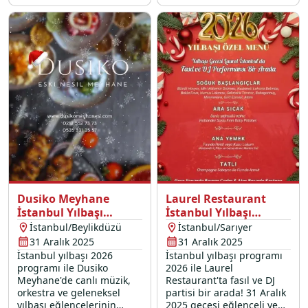
Bilal Yıldırım canlı
show ve DJ partisi ile dolu
performans, oryantal show
dolu bir 31 Aralık 2025
ve DJ performans sizleri
yılbaşı gecesi sizleri
bekliyor.
bekliyor.
Dusiko Meyhane
Laurel Restaurant
İstanbul Yılbaşı
İstanbul Yılbaşı
Programı 2026
Programı 2026
İstanbul/Beylikdüzü
İstanbul/Sarıyer
31 Aralık 2025
31 Aralık 2025
İstanbul yılbaşı 2026
İstanbul yılbaşı programı
programı ile Dusiko
2026 ile Laurel
Meyhane'de canlı müzik,
Restaurant'ta fasıl ve DJ
orkestra ve geleneksel
partisi bir arada! 31 Aralık
yılbaşı eğlencelerinin
2025 gecesi eğlenceli ve