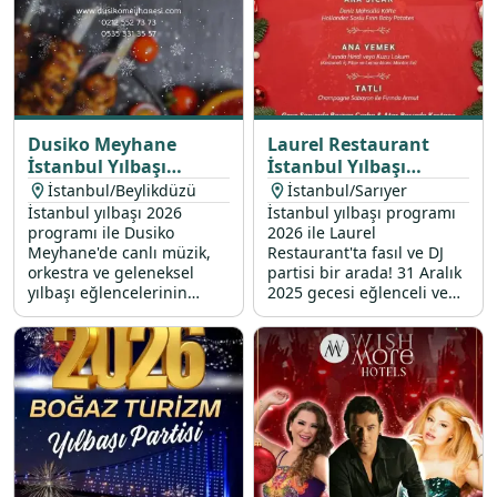
Dusiko Meyhane
Laurel Restaurant
İstanbul Yılbaşı
İstanbul Yılbaşı
Programı 2026
Programı 2026
İstanbul/Beylikdüzü
İstanbul/Sarıyer
İstanbul yılbaşı 2026
İstanbul yılbaşı programı
programı ile Dusiko
2026 ile Laurel
Meyhane'de canlı müzik,
Restaurant'ta fasıl ve DJ
orkestra ve geleneksel
partisi bir arada! 31 Aralık
yılbaşı eğlencelerinin
2025 gecesi eğlenceli ve
vazgeçilmezi dansöz
lezzet şöleni ile dolu bir
performansıyla, sabahın
programda yeriniz almak
ilk ışıklarına kadar sürecek
için hemen rezervasyon
bir eğlenceye davetlisiniz.
yapın.