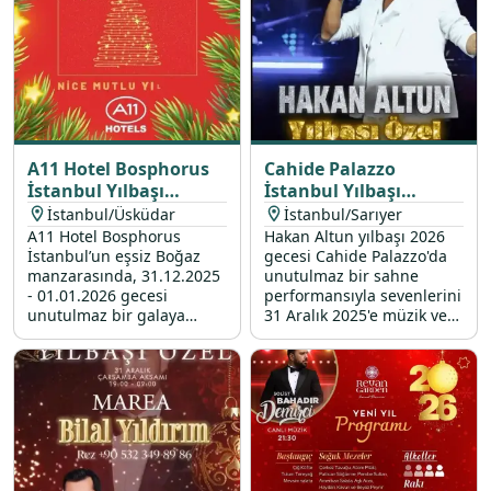
A11 Hotel Bosphorus
Cahide Palazzo
İstanbul Yılbaşı
İstanbul Yılbaşı
Programı 2026
Programı 2026
İstanbul/Üsküdar
İstanbul/Sarıyer
A11 Hotel Bosphorus
Hakan Altun yılbaşı 2026
İstanbul’un eşsiz Boğaz
gecesi Cahide Palazzo'da
manzarasında, 31.12.2025
unutulmaz bir sahne
- 01.01.2026 gecesi
performansıyla sevenlerini
unutulmaz bir galaya
31 Aralık 2025'e müzik ve
davetlisiniz. Üsküdar’da en
eğlence dolu bir vedaya
özel yılbaşı konserleri ve
davet ediyor.
yılbaşı etkinlikleri ile yeni
yıla merhaba deyin. Seçkin
yılbaşı mekanları arasında
fark yaratan otelimizde
yerinizi ayırtın!