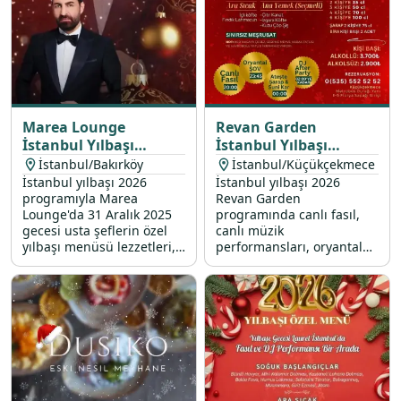
Marea Lounge
Revan Garden
İstanbul Yılbaşı
İstanbul Yılbaşı
Programı 2026
Programı 2026
İstanbul/Bakırköy
İstanbul/Küçükçekmece
İstanbul yılbaşı 2026
İstanbul yılbaşı 2026
programıyla Marea
Revan Garden
Lounge'da 31 Aralık 2025
programında canlı fasıl,
gecesi usta şeflerin özel
canlı müzik
yılbaşı menüsü lezzetleri,
performansları, oryantal
Bilal Yıldırım canlı
show ve DJ partisi ile dolu
performans, oryantal show
dolu bir 31 Aralık 2025
ve DJ performans sizleri
yılbaşı gecesi sizleri
bekliyor.
bekliyor.