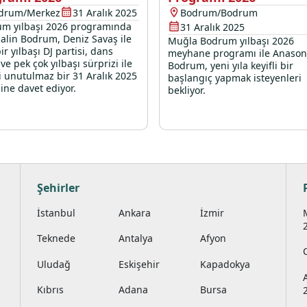
drum/Merkez
31 Aralık 2025
Bodrum/Bodrum
m yılbaşı 2026 programında
31 Aralık 2025
lin Bodrum, Deniz Savaş ile
Muğla Bodrum yılbaşı 2026
ir yılbaşı DJ partisi, dans
meyhane programı ile Anason
ve pek çok yılbaşı sürprizi ile
Bodrum, yeni yıla keyifli bir
ri unutulmaz bir 31 Aralık 2025
başlangıç yapmak isteyenleri
ine davet ediyor.
bekliyor.
Şehirler
İstanbul
Ankara
İzmir
Teknede
Antalya
Afyon
Uludağ
Eskişehir
Kapadokya
Kıbrıs
Adana
Bursa