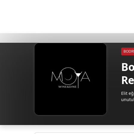
BOD
Bo
Re
Elit 
unutul