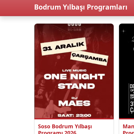
Bodrum Yılbaşı Programları
Soso Bodrum Yılbaşı
Man
Programı 2026
Pro