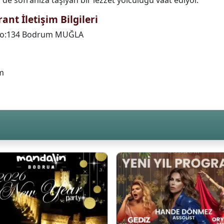
de sofranıza taşıyan bir lezzet yolculuğu vaat ediyor.
t İletişim Bilgileri
 No:134 Bodrum MUĞLA
m