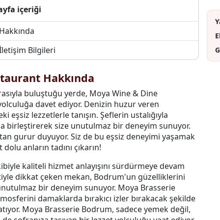
ayfa içeriği
Y
 Hakkında
E
tişim Bilgileri
G
taurant Hakkında
rasıyla buluştuğu yerde, Moya Wine & Dine
olculuğa davet ediyor. Denizin huzur veren
 eşsiz lezzetlerle tanışın. Şeflerin ustalığıyla
ıyla birleştirerek size unutulmaz bir deneyim sunuyor.
tan gurur duyuyor. Siz de bu eşsiz deneyimi yaşamak
dolu anların tadını çıkarın!
biyle kaliteli hizmet anlayışını sürdürmeye devam
etiyle dikkat çeken mekan, Bodrum'un güzelliklerini
e unutulmaz bir deneyim sunuyor. Moya Brasserie
osferini damaklarda bırakıcı izler bırakacak şekilde
şatıyor. Moya Brasserie Bodrum, sadece yemek değil,