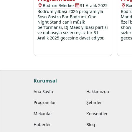
Bodrum/Merkez
31 Aralık 2025
Bo
Bodrum yılbaşı 2026 programıyla
Bodru
Soso Gastro Bar Bodrum, One
Manda
Night Stand canlı müzik
özel b
performansı, DJ Maes yılbaşı partisi
show 
ve dahasıyla sizleri eşsiz bir 31
sizle
Aralık 2025 gecesine davet ediyor.
geces
Kurumsal
Ana Sayfa
Hakkımızda
Programlar
Şehirler
Mekanlar
Konseptler
Haberler
Blog