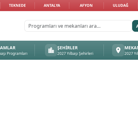
TEKNEDE
ANTALYA
AFYON
ULUDAĞ
RAMLAR
ŞEHIRLER
MEKA
başı Programları
2027 Yılbaşı Şehirleri
2027 Yı