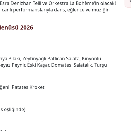
e Esra Denizhan Telli ve Orkestra La Bohème’in olacak!
 canlı performanslarıyla dans, eğlence ve müziğin
Menüsü 2026
a Pilaki, Zeytinyağlı Patlıcan Salata, Kinyonlu
yaz Peynir, Eski Kaşar, Domates, Salatalık, Turşu
eğenli Patates Kroket
os eşliğinde)