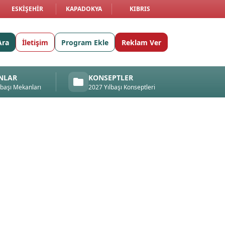
ESKIŞEHIR
KAPADOKYA
KIBRIS
Ara
İletişim
Program Ekle
Reklam Ver
NLAR
KONSEPTLER
lbaşı Mekanları
2027 Yılbaşı Konseptleri