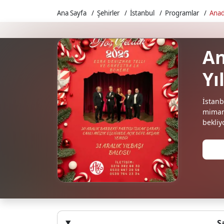
Ana Sayfa
Şehirler
İstanbul
Programlar
Anad
An
Yı
İstanb
mimari
bekliyo
S