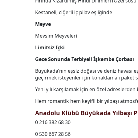
Fırında Kızartılmış Hindi Dilimleri (Özel sosu 
Kestaneli, ciğerli iç pilav eşliğinde
Meyve
Mevsim Meyveleri
Limitsiz İçki
Gece Sonunda Terbiyeli İşkembe Çorbası
Büyükada’nın eşsiz doğası ve deniz havası eşli
geçirmek isteyenler için konaklamalı paket 
Yeni yılı karşılamak için en özel adreslerde
Hem romantik hem keyifli bir yılbaşı atmosfe
Anadolu Klübü Büyükada Yılbaşı 
0 216 382 68 30
0 530 667 28 56