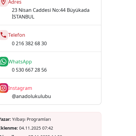
Adres
23 Nisan Caddesi No:44 Büyükada
İSTANBUL
Telefon
0 216 382 68 30
WhatsApp
0 530 667 28 56
Instagram
@anadolukulubu
Yazar:
Yılbaşı Programları
Eklenme:
04.11.2025 07:42