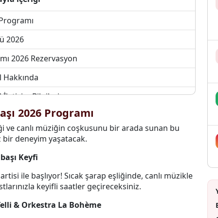
 Programı
ü 2026
amı 2026 Rezervasyon
l Hakkında
letişim Bilgileri
aşı 2026 Programı
ği ve canlı müziğin coşkusunu bir arada sunan bu
az bir deneyim yaşatacak.
lbaşı Keyfi
rtisi ile başlıyor! Sıcak şarap eşliğinde, canlı müzikle
rınızla keyifli saatler geçireceksiniz.
 Telli & Orkestra La Bohème