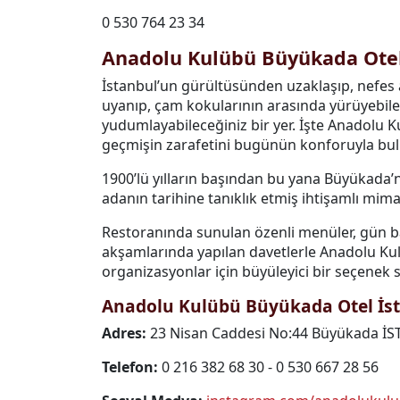
0 530 764 23 34
Anadolu Kulübü Büyükada Otel
İstanbul’un gürültüsünden uzaklaşıp, nefes 
uyanıp, çam kokularının arasında yürüyebilec
yudumlayabileceğiniz bir yer. İşte Anadolu 
geçmişin zarafetini bugünün konforuyla bulu
1900’lü yılların başından bu yana Büyükada’n
adanın tarihine tanıklık etmiş ihtişamlı mimar
Restoranında sunulan özenli menüler, gün bat
akşamlarında yapılan davetlerle Anadolu Ku
organizasyonlar için büyüleyici bir seçenek 
Anadolu Kulübü Büyükada Otel İstan
Adres:
23 Nisan Caddesi No:44 Büyükada İ
Telefon:
0 216 382 68 30 - 0 530 667 28 56